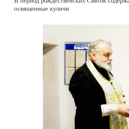
В период рождественских Святок содерж
освященные куличи