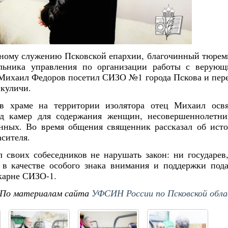
емному служению Псковской епархии, благочинный тюре
льника управления по организации работы с верую
 Михаил Федоров посетил СИЗО №1 города Пскова и пер
 куличи.
в храме на территории изолятора отец Михаил осв
од камер для содержания женщин, несовершеннолетн
нных. Во время общения священник рассказал об ист
сителя.
 своих собеседников не нарушать закон: ни государев
 в качестве особого знака внимания и поддержки под
карне СИЗО-1.
По материалам сайта
УФСИН России по Псковской обл
Янв
Янв
Янв
Янв
Янв
Янв
Янв
Янв
Фев
Фев
Фев
Фев
Фев
Фев
Фев
Фев
Ма
Ма
Ма
Ма
Ма
Ма
Ма
Ма