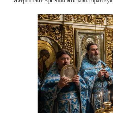
Митрополит Арсений возглавил братску