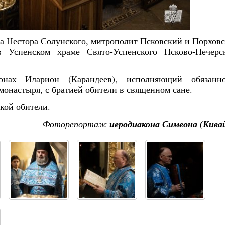
ика Нестора Солунского, митрополит Псковский и Порхов
Успенском храме Свято-Успенского Псково-Печерс
онах Иларион (Карандеев), исполняющий обязанно
монастыря, с братией обители в священном сане.
кой обители.
Фоторепортаж
иеродиакона Симеона (Кива
Янв
Янв
Янв
Янв
Янв
Янв
Янв
Янв
Фев
Фев
Фев
Фев
Фев
Фев
Фев
Фев
Ма
Ма
Ма
Ма
Ма
Ма
Ма
Ма