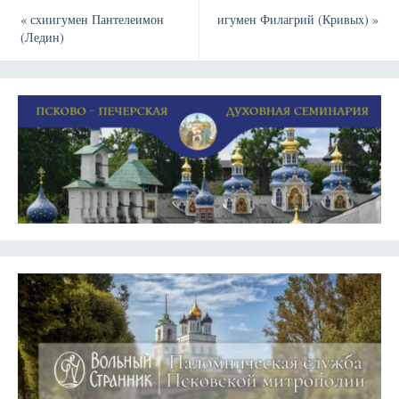
«
схиигумен Пантелеимон
игумен Филагрий (Кривых)
»
(Ледин)