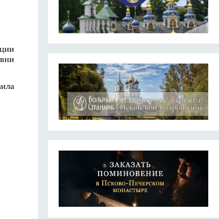
кции
евни
аила