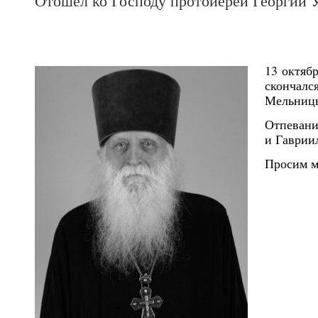
Отошел ко Господу протоиерей Георгий 
13 октяб
скончалс
Мельницы
Отпевани
и Гавриил
Просим м