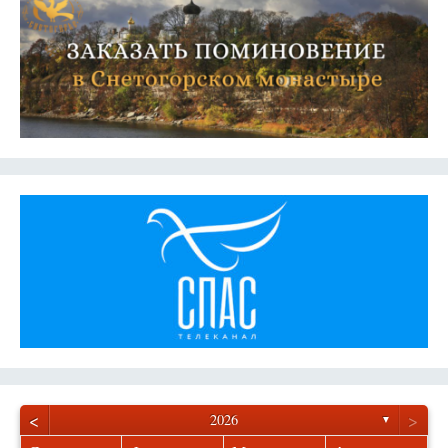
<
>
2026
▼