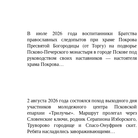
В июле 2026 года воспитанники Братства
православных следопытов при храме Покрова
Пресвятой Богородицы (от Торгу) на подворье
Псково-Печерского монастыря в городе Пскове под
руководством своих наставников — настоятеля
храма Покрова…
2 августа 2026 года состоялся поход выходного дня
участников молодежного центра Псковской
епархии «Трилучье». Маршрут пролегал через
Словенские ключи, родник Серапиона Изборского,
Труворово городище и Спасо-Онуфриев скит.
Ребята насладились завораживающими…
Янв
Янв
Янв
Янв
Янв
Янв
Янв
Янв
Фев
Фев
Фев
Фев
Фев
Фев
Фев
Фев
Ма
Ма
Ма
Ма
Ма
Ма
Ма
Ма