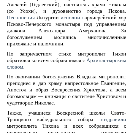
Алексий (Годлевский), настоятель храма Николы
(со Усохи), и духовенство города Пскова.
Песнопения
Литургии
исполнил
архиерейский хор
Псково-Печерского монастыря под управлением
диакона Александра Амерханова. За
богослужением молились многочисленные
прихожане и паломники.
По запричастном стихе митрополит Тихон
обратился ко всем собравшимся с
Архипастырским
словом
.
По окончании богослужения Владыка митрополит
преподнес в дар храму напрестольное Евангелие,
Апостол и образ Воскресения Христова, а всем
богомольцам — книжицы о святителе Христовом и
чудотворце Николае.
Также, учащиеся Воскресной школы Свято-
Троицкого кафедрального собора
поздравили
митрополита Тихона и всех собравшихся с
престольным праздником — рассказали