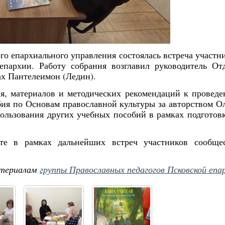
го епархиального управления состоялась встреча участн
епархии. Работу собрания возглавил руководитель От
ах Пантелеимон (Ледин).
ия, материалов и методических рекомендаций к провед
ия по Основам православной культуры за авторством О
ользования других учебных пособий в рамках подготов
е в рамках дальнейших встреч участников сообще
териалам
группы
Православных педагогов Псковской епа
Янв
Янв
Янв
Янв
Янв
Янв
Янв
Янв
Фев
Фев
Фев
Фев
Фев
Фев
Фев
Фев
Ма
Ма
Ма
Ма
Ма
Ма
Ма
Ма