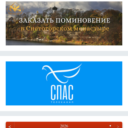
<
>
2026
▼