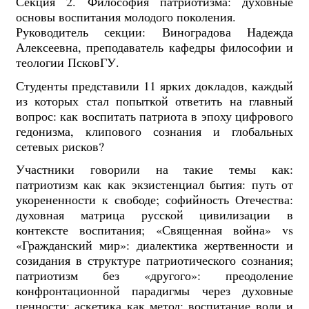
Секция 2. Философия патриотизма: духовные
основы воспитания молодого поколения.
Руководитель секции: Виноградова Надежда
Алексеевна, преподаватель кафедры философии и
теологии ПсковГУ.
Студенты представили 11 ярких докладов, каждый
из которых стал попыткой ответить на главный
вопрос: как воспитать патриота в эпоху цифрового
гедонизма, клипового сознания и глобальных
сетевых рисков?
Участники говорили на такие темы как:
патриотизм как как экзистенциал бытия: путь от
укорененности к свободе; софийность Отечества:
духовная матрица русской цивилизации в
контексте воспитания; «Священная война» vs
«Гражданский мир»: диалектика жертвенности и
созидания в структуре патриотического сознания;
патриотизм без «другого»: преодоление
конфронтационной парадигмы через духовные
ценности; аскетика как метод: воспитание воли и