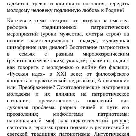
гаджетов, тревог и клипового сознания, передать
молодому человеку подлинную любовь к Родине?
Ключевые темы секции: от ритуала к смыслу:
реформа традиционных патриотических
мероприятий (уроки мужества, смотры строя) на
основе экзистенциального подхода; культурная
шизофрения или диалог? Воспитание патриотизма
в семьях с разным мировоззренческим
(религиозным/светским) укладом; травма и подвиг:
как говорить с молодежью о войне без фальши;
«Русская идея» в XXI веке: от философского
концепта к практической педагогике; Апокалипсис
или Преображение? Эсхатологические настроения
молодежи и их влияние на патриотическое
сознание; преемственность поколений как
духовная проблема: разрыв связей и пути его
преодоления; мифологемы патриотизма:
национальный миф как педагогический ресурс;
святость и героизм: грани подвига в религиозной и
светской традициях патриотизма; Литургическая