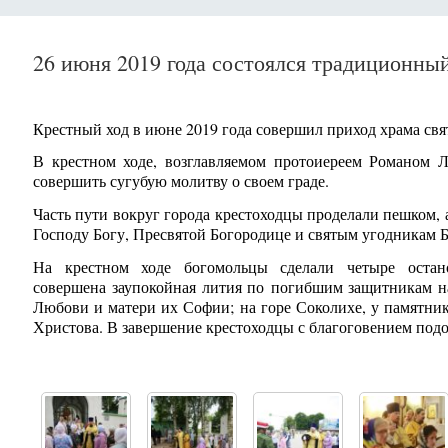
26 июня 2019 года состоялся традиционны
Крестный ход в июне 2019 года совершил приход храма св
В крестном ходе, возглавляемом протоиереем Романом 
совершить сугубую молитву о своем граде.
Часть пути вокруг города крестоходцы проделали пешком, а
Господу Богу, Пресвятой Богородице и святым угодникам 
На крестном ходе богомольцы сделали четыре оста
совершена заупокойная лития по погибшим защитникам на
Любови и матери их Софии; на горе Соколихе, у памятника
Христова. В завершение крестоходцы с благоговением подо