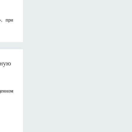
», при
нную
щенном