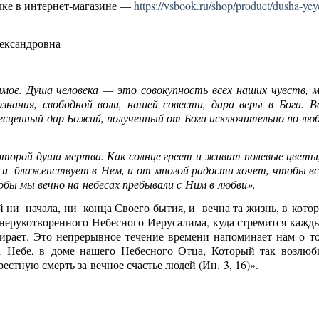
лке в интернет-магазине —
https://vsbook.ru/shop/product/dusha-yey
ександровна
мое. Душа человека — это совокупность всех наших чувств, м
ознания, свободной воли, нашей совести, дара веры в Бога. В
есценный дар Божий, полученный от Бога исключительно по люб
которой душа мертва. Как солнце греет и живит полевые цветы,
му и блаженствует в Нем, и от многой радости хочет, чтобы вс
обы мы вечно на небесах пребывали с Ним в любви».
й ни начала, ни конца Своего бытия, и вечна та жизнь, в кото
ерукотворенного Небесного Иерусалима, куда стремится кажды
ирает. Это непрерывное течение времени напоминает нам о то
а Небе, в доме нашего Небесного Отца, Который так возлюб
стную смерть за вечное счастье людей (Ин. 3, 16)».