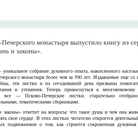
-Печерского монастыря выпустило книгу из се
знь и законы».
 уникальное собрание духовного опыта, накопленного насель
черского монастыря более чем за 500 лет. Издаваемые еще со 
йны, эти листки и по сегодняшний день призваны помогат
тания и утешения. Теперь прикоснуться к многовековому
т все — Псково-Печерские листки, старательно отобра
ельными, тематическими сборниками.
 законы» ответит на вопросы: что такое душа и чем она живе
лять свое сердце. В этих листках читателю откроется деятельн
ых подвижников о том, как строится сокровенная духовная