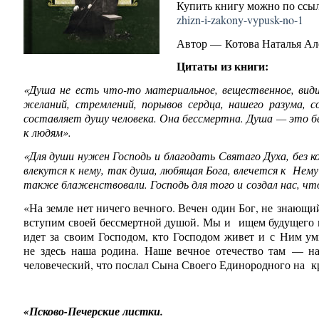
Купить книгу можно по ссы
zhizn-i-zakony-vypusk-no-1
Автор — Котова Наталья Ал
Цитаты из книги:
«Душа не есть что-то материальное, вещественное, види
желаний, стремлений, порывов сердца, нашего разума, с
составляет душу человека. Она бессмертна. Душа — это б
к людям».
«Для души нужен Господь и благодать Святаго Духа, без 
влекутся к нему, так душа, любящая Бога, влечется к Не
также блаженствовали. Господь для того и создал нас, чт
«На земле нет ничего вечного. Вечен один Бог, не знающи
вступим своей бессмертной душой. Мы и ищем будущего н
идет за своим Господом, кто Господом живет и с Ним ум
не здесь наша родина. Наше вечное отечество там — н
человеческий, что послал Сына Своего Единородного на кре
«Псково-Печерские листки.