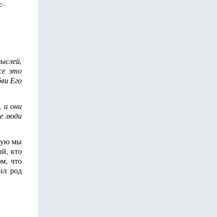
e-
ыслей,
се это
ви Его
 и они
е люди
рую мы
й, кто
м, что
ил род