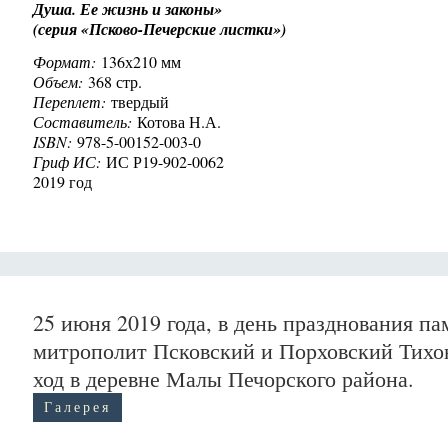
Душа. Ее жизнь и законы»
(серия «Псково-Печерские листки»)
Формат:
136х210 мм
Объем:
368 стр.
Переплет:
твердый
Составитель:
Котова Н.А.
ISBN:
978-5-00152-003-0
Гриф ИС:
ИС Р19-902-0062
2019 год
25 июня 2019 года, в день празднования п
митрополит Псковский и Порховский Тих
ход в деревне Малы Печорского района.
Галерея