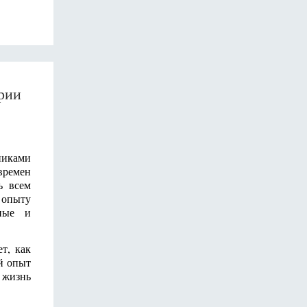
рии
никами
времен
ь всем
 опыту
нные и
т, как
ый опыт
 жизнь