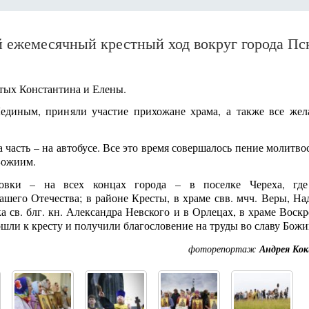
й ежемесячный крестный ход вокруг города Пс
ятых Константина и Елены.
Лединым, приняли участие прихожане храма, а также все же
 часть – на автобусе. Все это время совершалось пение молитв
Божиим.
новки – на всех концах города – в поселке Череха, гд
шего Отечества; в районе Кресты, в храме свв. мчч. Веры, На
 св. блг. кн. Александра Невского и в Орлецах, в храме Воскр
шли к кресту и получили благословение на труды во славу Божи
фоторепортаж
Андрея Ко