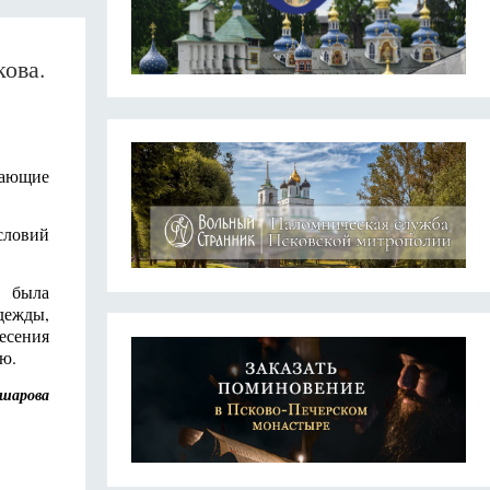
кова.
лающие
ословий
е была
дежды,
есения
ю.
кшарова