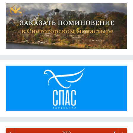
<
>
2026
▼