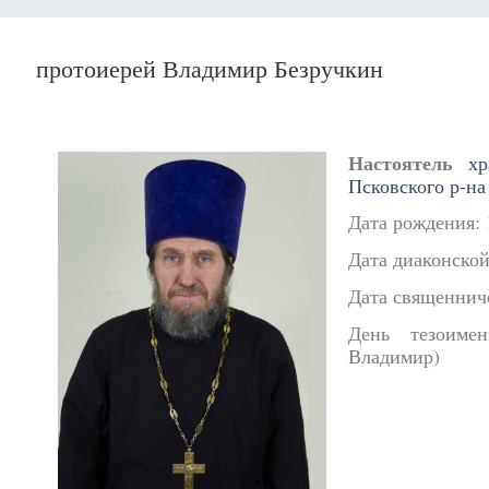
протоиерей Владимир Безручкин
Настоятель
х
Псковского р-на
Дата рождения: 1
Дата диаконской
Дата священниче
День тезоиме
Владимир)