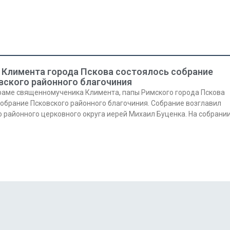
я Климента города Пскова состоялось собрание
вского районного благочиния
храме священномученика Климента, папы Римского города Пскова
обрание Псковского районного благочиния. Собрание возглавил
 районного церковного округа иерей Михаил Буценка. На собрани
Янв
Янв
Янв
Янв
Янв
Янв
Янв
Янв
Фев
Фев
Фев
Фев
Фев
Фев
Фев
Фев
Ма
Ма
Ма
Ма
Ма
Ма
Ма
Ма