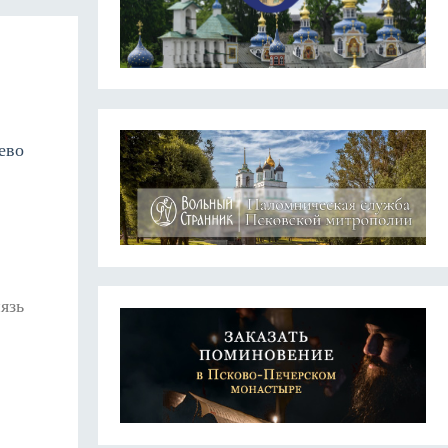
ево
язь