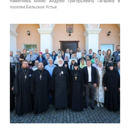
памятника князю Андрею Григорьевичу Гагарину в
поселке Бельское Устье