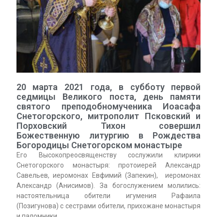
20 марта 2021 года, в субботу первой
седмицы Великого поста, день памяти
святого преподобномученика Иоасафа
Снетогорского, митрополит Псковский и
Порховский Тихон совершил
Божественную литургию в Рождества
Богородицы Снетогорском монастыре
Его Высокопреосвященству сослужили клирики
Снетогорского монастыря: протоиерей Александр
Савельев, иеромонах Евфимий (Запекин), иеромонах
Александр (Анисимов). За богослужением молились:
настоятельница обители игумения Рафаила
(Позигунова) с сестрами обители, прихожане монастыря
и паломники.