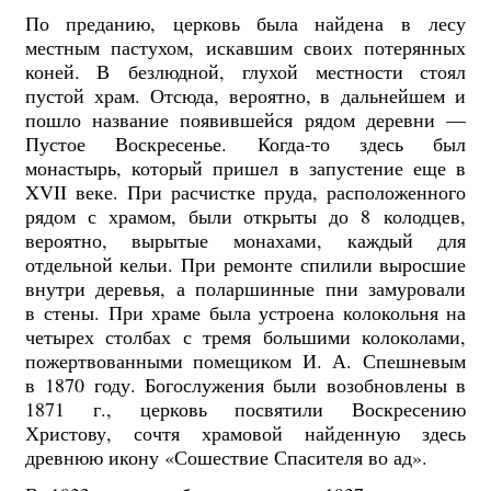
По преданию, церковь была найдена в лесу
местным пастухом, искавшим своих потерянных
коней. В безлюдной, глухой местности стоял
пустой храм. Отсюда, вероятно, в дальнейшем и
пошло название появившейся рядом деревни —
Пустое Воскресенье. Когда-то здесь был
монастырь, который пришел в запустение еще в
XVII веке. При расчистке пруда, расположенного
рядом с храмом, были открыты до 8 колодцев,
вероятно, вырытые монахами, каждый для
отдельной кельи. При ремонте спилили выросшие
внутри деревья, а пол­аршинные пни замуровали
в стены. При храме была устроена колокольня на
четырех столбах с тремя большими колоколами,
пожертвованными помещиком И. А. Спешневым
в 1870 году. Богослужения были возобновлены в
1871 г., церковь посвятили Воскресению
Христову, сочтя храмовой найденную здесь
древнюю икону «Сошествие Спасителя во ад».