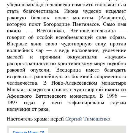
убедило молодого человека изменить свою жизнь и
стать благочестивым. Икона чудесно исцеляет
раковую болезнь после молитвы (Акафиста),
которую поют Богородице Пантанассе. Само имя
иконы — Всегоспожа, Bсeповелительница —
говорит об особой всеобъемлющей силе образа.
Впервые явив свою чудотворную силу против
волшебных чар — а ведь волхование, увлечение
магией и прочими оккультными «наукам»
распространилось по христианскому миру подобно
раковой опухоли, Всецарица имеет благодать
исцелять страшнейшую из болезней современного
человечества. В Ново-Алексеевском монастыре
Москвы находится список с чудотворной иконы из
Афонского Ватопедского монастыря. В 1996 —
1997 годах у него зафиксированы случаи
излечения от рака.
Настоятель храма: иерей
Сергий Тимошенко