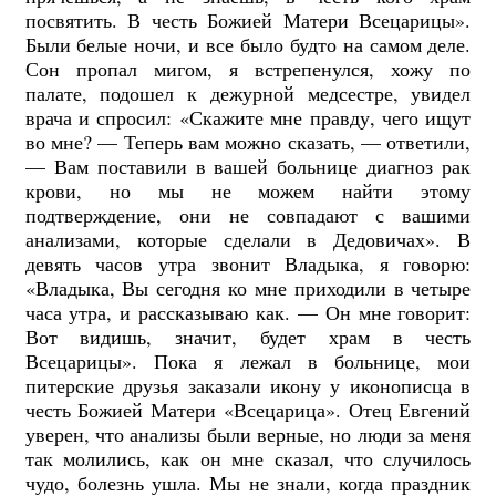
посвятить. В честь Божией Матери Всецарицы».
Были белые ночи, и все было будто на самом деле.
Сон пропал мигом, я встрепенулся, хожу по
палате, подошел к дежурной медсестре, увидел
врача и спросил: «Скажите мне правду, чего ищут
во мне? — Теперь вам можно сказать, — ответили,
— Вам поставили в вашей больнице диагноз рак
крови, но мы не можем найти этому
подтверждение, они не совпадают с вашими
анализами, которые сделали в Дедовичах». В
девять часов утра звонит Владыка, я говорю:
«Владыка, Вы сегодня ко мне приходили в четыре
часа утра, и рассказываю как. — Он мне говорит:
Вот видишь, значит, будет храм в честь
Всецарицы». Пока я лежал в больнице, мои
питерские друзья заказали икону у иконописца в
честь Божией Матери «Всецарица». Отец Евгений
уверен, что анализы были верные, но люди за меня
так молились, как он мне сказал, что случилось
чудо, болезнь ушла. Мы не знали, когда праздник