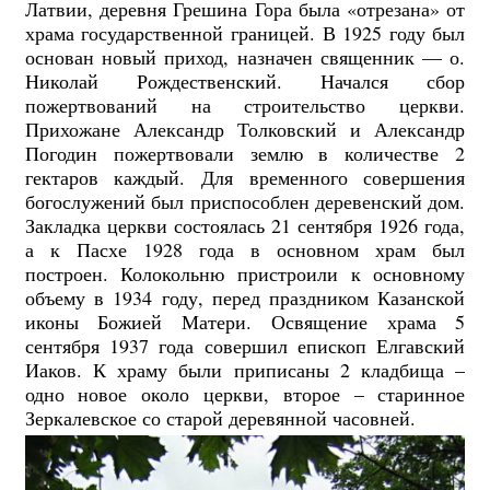
Латвии, деревня Грешина Гора была «отрезана» от
храма государственной границей. В 1925 году был
основан новый приход, назначен священник — о.
Николай Рождественский. Начался сбор
пожертвований на строительство церкви.
Прихожане Александр Толковский и Александр
Погодин пожертвовали землю в количестве 2
гектаров каждый. Для временного совершения
богослужений был приспособлен деревенский дом.
Закладка церкви состоялась 21 сентября 1926 года,
а к Пасхе 1928 года в основном храм был
построен. Колокольню пристроили к основному
объему в 1934 году, перед праздником Казанской
иконы Божией Матери. Освящение храма 5
сентября 1937 года совершил епископ Елгавский
Иаков. К храму были приписаны 2 кладбища –
одно новое около церкви, второе – старинное
Зеркалевское со старой деревянной часовней.