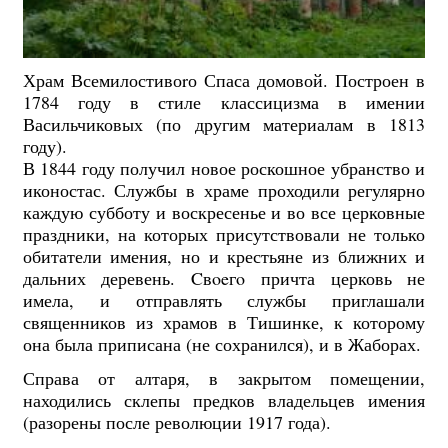
Храм Всемилостивоrо Спаса домовой. Построен в
1784 году в стиле классицизма в имении
Васильчиковых (по другим материалам в 1813
году).
В 1844 году получил новое роскошное убранство и
иконостас. Службы в храме проходили регулярно
каждую субботу и воскресенье и во все церковные
праздники, на которых присутствовали не только
обитатели имения, но и крестьяне из ближних и
дальних деревень. Cвoeгo причта церковь не
имела, и отправлять службы приглашали
священников из храмов в Тишинке, к которому
она была приписана (не сохранился), и в Жаборах.
Справа от алтаря, в закрытом помещении,
находились склепы предков владельцев имения
(разорены после революции 1917 года).