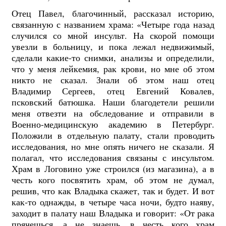
Отец Павел, благочинный, рассказал историю,
связанную с названием храма: «Четыре года назад
случился со мной инсульт. На скорой помощи
увезли в больницу, и пока лежал недвижимый,
сделали какие-то снимки, анализы и определили,
что у меня лейкемия, рак крови, но мне об этом
никто не сказал. Знали об этом наш отец
Владимир Сергеев, отец Евгений Ковалев,
псковский батюшка. Наши благодетели решили
меня отвезти на обследование и отправили в
Военно-медицинскую академию в Петербург.
Положили в отдельную палату, стали проводить
исследования, но мне опять ничего не сказали. Я
полагал, что исследования связаны с инсультом.
Храм в Логовино уже строился (из магазина), а в
честь кого посвятить храм, об этом не думал,
решив, что как Владыка скажет, так и будет. И вот
как-то однажды, в четыре часа ночи, будто наяву,
заходит в палату наш Владыка и говорит: «От рака
прячешься, а не знаешь, в честь кого храм