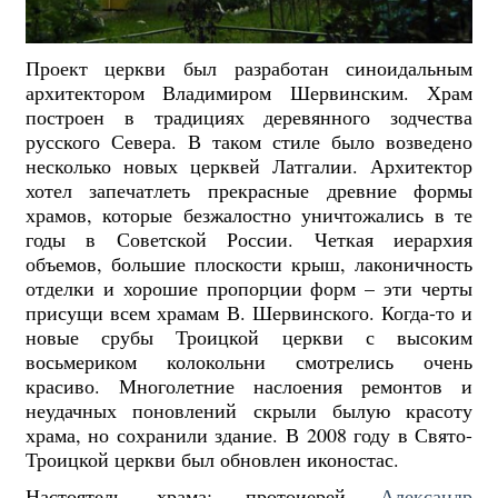
Проект церкви был разработан синоидальным
архитектором Владимиром Шервинским. Храм
построен в традициях деревянного зодчества
русского Севера. В таком стиле было возведено
несколько новых церквей Латгалии. Архитектор
хотел запечатлеть прекрасные древние формы
храмов, которые безжалостно уничтожались в те
годы в Советской России. Четкая иерархия
объемов, большие плоскости крыш, лаконичность
отделки и хорошие пропорции форм – эти черты
присущи всем храмам В. Шервинского. Когда-то и
новые срубы Троицкой церкви с высоким
восьмериком колокольни смотрелись очень
красиво. Многолетние наслоения ремонтов и
неудачных поновлений скрыли былую красоту
храма, но сохранили здание. В 2008 году в Свято-
Троицкой церкви был обновлен иконостас.
Настоятель храма:
протоиерей
Александр