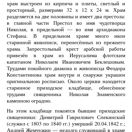
храм выстроен из кирпича и плиты, светлый и
просторный, размерами 32 х 12 х 24 м. Храм
разделяется на две половины и имеет два престола:
в главной части Престол во имя чудотворца
Николая, в придельной — во имя архидиакона
Стефана. В придельном храме много икон
старинной живописи, перенесённых из прежнего
храма. Запрестольный крест арабской работы
привезён в храм из Иерусалима флотским
капитаном Николаем Ивановичем Беклешовым.
Трудами покойного диакона и живописца Феодора
Константинова храм внутри и снаружи украшен
оригинальною росписью. Около церкви находится
старинное приходское кладбище, обнесённое
трудами священника Николая Знаменского
каменною оградою.
На этом кладбище покоятся бывшие приходские
священники: Димитрий Гаврилович Спекинский
(служил с 1803 по 1840 гг.) умерший 20.04.1842 г.;
Андрей Жемчужин — недолго служивший в храме