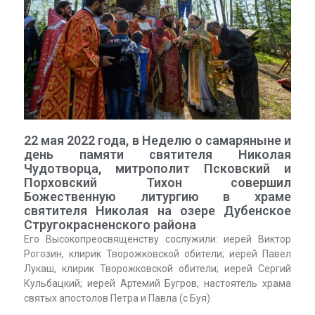
22 мая 2022 года, в Неделю о самаряныне и
день памяти святителя Николая
Чудотворца, митрополит Псковский и
Порховский Тихон совершил
Божественную литургию в храме
святителя Николая на озере Дубенское
Стругокрасненского района
Его Высокопреосвященству сослужили: иерей Виктор
Рогозин, клирик Творожковской обители; иерей Павел
Лукаш, клирик Творожковской обители; иерей Сергий
Кульбацкий; иерей Артемий Бугров, настоятель храма
святых апостолов Петра и Павла (с Буя)