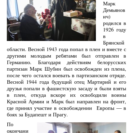
Марк
Демьянов
ич)
родился в
1926 году
в
Брянской
области. Весной 1943 года попал в плен и вместе с
другими молодым ребятами был отправлен в
Германию. Благодаря действиям белорусских
партизан Марк Шубин был освобожден из плена,
после чего остался воевать в партизанском отряде.
Весной 1944 года будущий отец Мартирий и его
друзья попали в фашистскую засаду и были взяты
в плен, откуда вскоре их освободили воины
Красной Армии и Марк был направлен на фронт,
где принял участие в освобождении Европы — в
боях за Будапешт и Прагу.
По
окончани