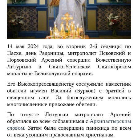
14 мая 2024 года, во вторник 2-й седмицы по
Пасхе, день Радоницы, митрополит Псковский и
Порховский Арсений совершил Божественную
Литургию в Свято-Успенском Святогорском
монастыре Великолукской епархии.
Его Высокопреосвященству сослужили: наместник
обители игумен Василий (Бурков) с братией в
священном сане. За богослужением молились
многочисленные прихожане обители.
По отпусте Литургии митрополит Арсений
обратился ко всем собравшимся с
Архипастырским
словом
. Затем была совершена панихида по всем
от века усопшим православным христианам.