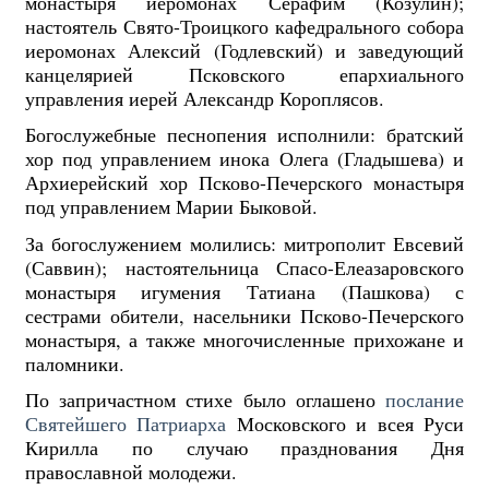
монастыря иеромонах Серафим (Козулин);
настоятель Свято-Троицкого кафедрального собора
иеромонах Алексий (Годлевский) и заведующий
канцелярией Псковского епархиального
управления иерей Александр Короплясов.
Богослужебные песнопения исполнили: братский
хор под управлением инока Олега (Гладышева) и
Архиерейский хор Псково-Печерского монастыря
под управлением Марии Быковой.
За богослужением молились: митрополит Евсевий
(Саввин); настоятельница Спасо-Елеазаровского
монастыря игумения Татиана (Пашкова) с
сестрами обители, насельники Псково-Печерского
монастыря, а также многочисленные прихожане и
паломники.
По запричастном стихе было оглашено
послание
Святейшего Патриарха
Московского и всея Руси
Кирилла по случаю празднования Дня
православной молодежи.