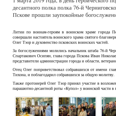
1 марта 2019 года, в день героического п
десантного полка полка 76-й Черниговск
Пскове прошли заупокойные богослужени
Литии по воинам-героям в воинском храме города П
совершали настоятель воинского храма святого благове
Олег Тэор и духовенство псковских воинских частей.
За богослужениями молились начальник штаба 76-й Че
Спартакович Осипян, глава города Пскова Иван Никола
представители администрации города и области, ветеран
Отец Олег поприветствовал собравшихся от имени гла
Тихона, и поблагодарил собравшихся за общую молитву.
Также протоиерей Олег Тэор принял участие в возложе
парашютно-десантной роты «Купол» у воинской части в п