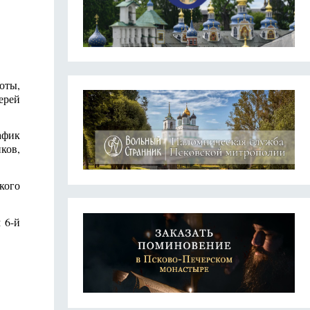
оты,
ерей
афик
ков,
кого
 6-й