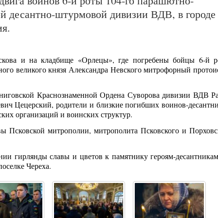
одвига воинов 6-й роты 104-го парашютно-
ой десантно-штурмовой дивизии ВДВ, в городе
я.
скова и на кладбище «Орлецы», где погребены бойцы 6-й р
рного великого князя Александра Невского митрофорный протои
рниговской Краснознаменной Ордена Суворова дивизии ВДВ Р
евич Цецерский, родители и близкие погибших воинов-десантни
ских организаций и воинских структур.
вы Псковской митрополии, митрополита Псковского и Порховс
нии гирлянды славы и цветов к памятнику героям-десантникам
оселке Череха.