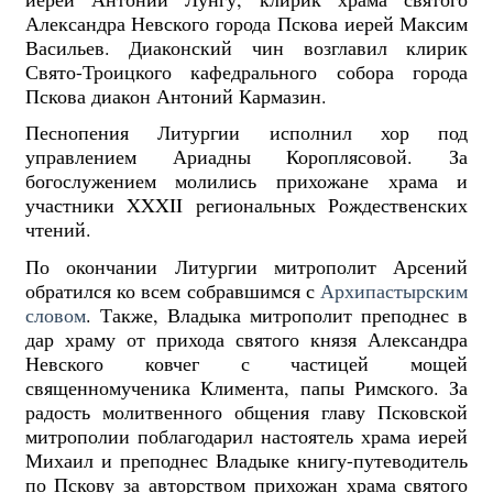
Александра Невского города Пскова иерей Максим
Васильев. Диаконский чин возглавил клирик
Свято-Троицкого кафедрального собора города
Пскова диакон Антоний Кармазин.
Песнопения Литургии исполнил хор под
управлением Ариадны Короплясовой. За
богослужением молились прихожане храма и
участники XXXII региональных Рождественских
чтений.
По окончании Литургии митрополит Арсений
обратился ко всем собравшимся с
Архипастырским
словом
. Также, Владыка митрополит преподнес в
дар храму от прихода святого князя Александра
Невского ковчег с частицей мощей
священномученика Климента, папы Римского. За
радость молитвенного общения главу Псковской
митрополии поблагодарил настоятель храма иерей
Михаил и преподнес Владыке книгу-путеводитель
по Пскову за авторством прихожан храма святого