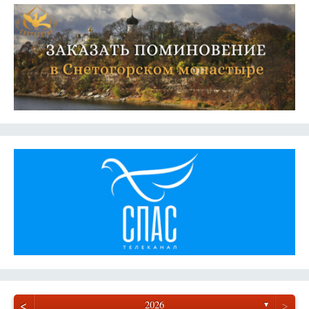
<
>
2026
▼