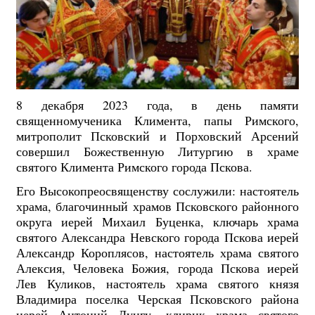
8 декабря 2023 года, в день памяти
священномученика Климента, папы Римского,
митрополит Псковский и Порховский Арсений
совершил Божественную Литургию в храме
святого Климента Римского города Пскова.
Его Высокопреосвященству сослужили: настоятель
храма, благочинный храмов Псковского районного
округа иерей Михаил Буценка, ключарь храма
святого Александра Невского города Пскова иерей
Александр Короплясов, настоятель храма святого
Алексия, Человека Божия, города Пскова иерей
Лев Куликов, настоятель храма святого князя
Владимира поселка Черская Псковского района
иерей Антоний Лунгу, клирик храма святого