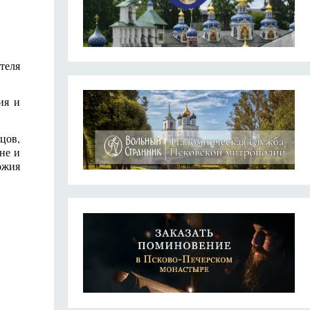
теля
ия и
цов,
не и
ожия