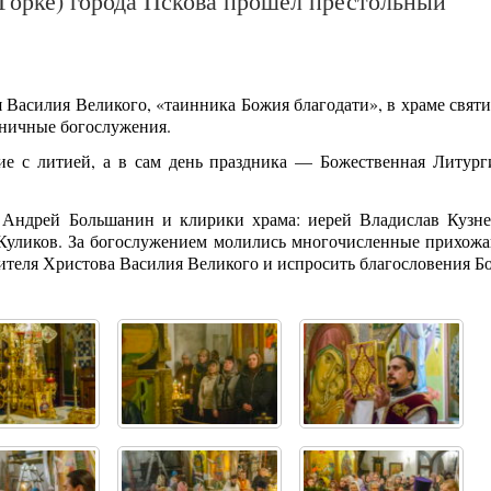
 Горке) города Пскова прошел престольный
ля Василия Великого, «таинника Божия благодати», в храме святи
дничные богослужения.
ие с литией, а в сам день праздника — Божественная Литург
 Андрей Большанин и клирики храма: иерей Владислав Кузне
 Куликов. За богослужением молились многочисленные прихожа
тителя Христова Василия Великого и испросить благословения Б