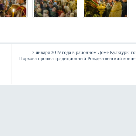
13 января 2019 года в районном Доме Культуры го
Порхова прошел традиционный Рождественский конце
Янв
Янв
Янв
Янв
Янв
Янв
Янв
Янв
Фев
Фев
Фев
Фев
Фев
Фев
Фев
Фев
Ма
Ма
Ма
Ма
Ма
Ма
Ма
Ма