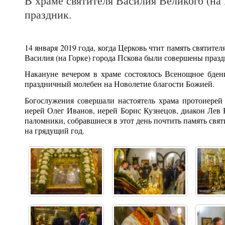
В храме святителя Василия Великого (на
праздник.
14 января 2019 года, когда Церковь чтит память святите
Василия (на Горке) города Пскова были совершены праз
Накануне вечером в храме состоялось Всенощное бден
праздничный молебен на Новолетие благости Божией.
Богослужения совершали настоятель храма протоиерей
иерей Олег Иванов, иерей Борис Кузнецов, диакон Лев
паломники, собравшиеся в этот день почтить память свя
на грядущий год.