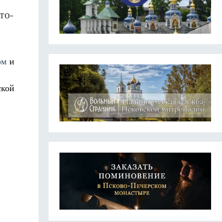
то-
ом
и
ской