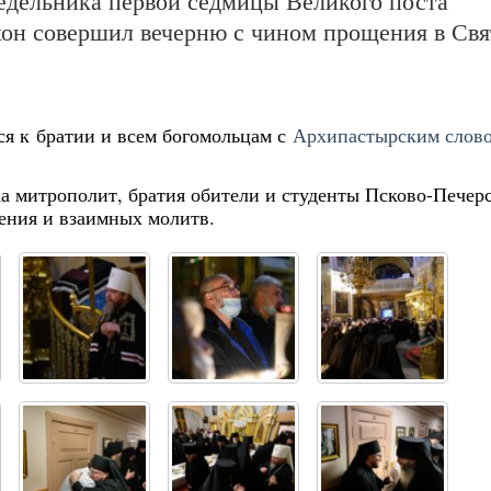
недельника первой седмицы Великого поста
он совершил вечерню с чином прощения в Свя
я к братии и всем богомольцам с
Архипастырским слов
а митрополит, братия обители и студенты Псково-Печер
ения и взаимных молитв.