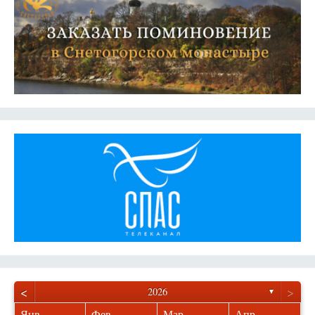
<
>
2026
▼
Янв
Фев
Мар
Апр