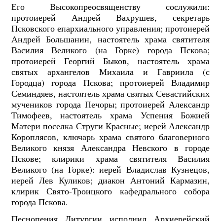
Его Высокопреосвященству сослужили:
протоиерей Андрей Вахрушев, секретарь
Псковского епархиального управления; протоиерей
Андрей Большанин, настоятель храма святителя
Василия Великого (на Горке) города Пскова;
протоиерей Георгий Быков, настоятель храма
святых архангелов Михаила и Гавриила (с
Городца) города Пскова; протоиерей Владимир
Семиндяев, настоятель храма святых Севастийских
мучеников города Печоры; протоиерей Александр
Тимофеев, настоятель храма Успения Божией
Матери поселка Струги Красные; иерей Александр
Короплясов, ключарь храма святого благоверного
Великого князя Александра Невского в городе
Пскове; клирики храма святителя Василия
Великого (на Горке): иерей Владислав Кузнецов,
иерей Лев Куликов; диакон Антоний Кармазин,
клирик Свято-Троицкого кафедрального собора
города Пскова.
Песнопения Литургии исполнил Архиерейский