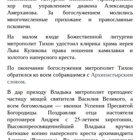
хор под управлением диакона Александра
Амерханова. За богослужением молились
многочисленные прихожане и православные
псковичи.
На малом входе Божественной литургии
митрополит Тихон удостоил клирика храма иерея
Льва Куликова права ношения камилавки и
золотого наперсного креста.
По окончании богослужения митрополит Тихон
обратился ко всем собравшимся с
Архипастырским
словом
.
В дар приходу Владыка митрополит преподнес
частицу мощей святителя Василия Великого, а
всем богомольцам — иконки Успения Пресвятой
Богородицы. Поздравляя отца настоятеля
протоиерея Андрея с 25-летием хиротонии,
Высокопреосвященнейший Владыка вручил
батюшке копию наперсного креста архимандрита
Алипия (Воронова). Во внимание к усердным