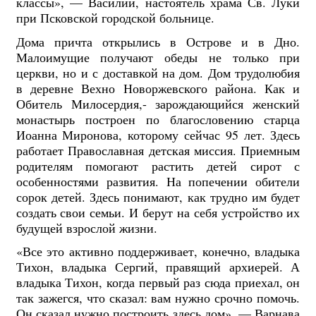
классы», — Василий, настоятель храма Св. Луки
при Псковской городской больнице.
Дома причта открылись в Острове и в Дно.
Малоимущие получают обеды не только при
церкви, но и с доставкой на дом. Дом трудолюбия
в деревне Вехно Новоржевского района. Как и
Обитель Милосердия,- зарождающийся женский
монастырь построен по благословению старца
Иоанна Миронова, которому сейчас 95 лет. Здесь
работает Православная детская миссия. Приемным
родителям помогают растить детей сирот с
особенностями развития. На попечении обители
сорок детей. Здесь понимают, как трудно им будет
создать свои семьи. И берут на себя устройство их
будущей взрослой жизни.
«Все это активно поддерживает, конечно, владыка
Тихон, владыка Сергий, правящий архиерей. А
владыка Тихон, когда первый раз сюда приехал, он
так зажегся, что сказал: вам нужно срочно помочь.
Он сказал нужно построить здесь дом», — Варнава