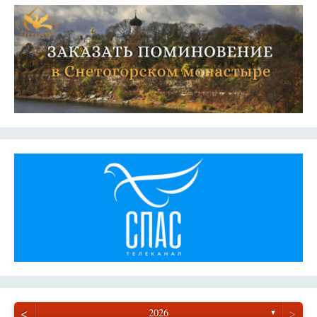
<
>
2026
▼