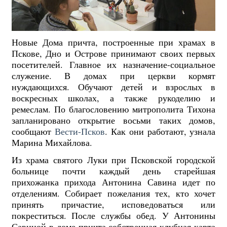
Новые Дома причта, построенные при храмах в
Пскове, Дно и Острове принимают своих первых
посетителей. Главное их назначение-социальное
служение. В домах при церкви кормят
нуждающихся. Обучают детей и взрослых в
воскресных школах, а также рукоделию и
ремеслам. По благословению митрополита Тихона
запланировано открытие восьми таких домов,
сообщают
Вести-Псков
. Как они работают, узнала
Марина Михайлова.
Из храма святого Луки при Псковской городской
больнице почти каждый день старейшая
прихожанка прихода Антонина Савина идет по
отделениям. Собирает пожелания тех, кто хочет
принять причастие, исповедоваться или
покреститься. После службы обед. У Антонины
Савиной в доме причта собственная клубная карта