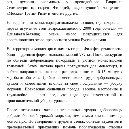
раз, духовно окормляясь у преподобного Гавриила
Седмиезерного; старец Филофей, выдвинувший концепцию
«Москва- Третий Рим» и многие другие.
На территории монастыря расположена часовня, где захоронена
первая игумения этой возрождавшейся с 2000 года обители —
Елизавета(Беляева), очень много потрудившаяся для
восстановления этого прекрасного уголка Русской земли.
На территории монастыря в память старца Филофея установлено
било — древняя форма колокола, массой 787 кг. После экскурсии
по обители добровольцев покормили в уютной монастырской
трапезной. Затем настало время потрудиться для монастыря, и
ребята направились на поле расположенное в 10-15 минутах
ходьбы от обители. Прибыв на место своих трудов добровольцы с
душой и самоотдачей взялись за свое послушание — уборку
моркови. Прекрасная солнечная погода, веселое настроение и
трудолюбие — вот все, что надо для качественной и
производительной уборки урожая.
После нескольких часов интенсивных трудов добровольцы
собрали большой урожай моркови, тем самым оказав помощь
монастырю. По завершении трудов в стенах обители студентов и
преподавателей приехавших помочь поблагодарила старшая