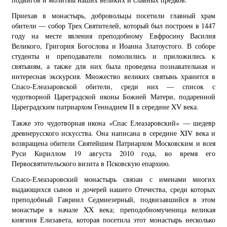
Приехав в монастырь, добровольцы посетили главный храм
обители — собор Трех Святителей, который был построен в 1447
году на месте явления преподобному Евфросину Василия
Великого, Григория Богослова и Иоанна Златоустого. В соборе
студенты и преподаватели помолились и приложились к
святыням, а также для них была проведена познавательная и
интересная экскурсия. Множество великих святынь хранится в
Спасо-Елеазаровской обители, среди них — список с
чудотворной Цареградской иконы Божией Матери, подаренной
Цареградским патриархом Геннадием II в середине XV века.
Также это чудотворная икона «Спас Елеазаровский» — шедевр
древнерусского искусства. Она написана в середине XIV века и
возвращена обители Святейшим Патриархом Московским и всея
Руси Кириллом 19 августа 2010 года, во время его
Первосвятительского визита в Псковскую епархию.
Спасо-Елеазаровский монастырь связан с именами многих
выдающихся сынов и дочерей нашего Отечества, среди которых
преподобный Гавриил Седмиезерный, подвизавшийся в этом
монастыре в начале XX века; преподобномученица великая
княгиня Елизавета, которая посетила этот монастырь несколько