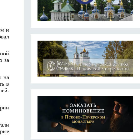
им и
овал
вной
о за
и на
ть в
лей.
ерии
тали
орые