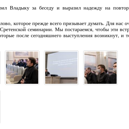
рил Владыку за беседу и выразил надежду на повто
лово, которое прежде всего призывает думать. Для нас о
 Сретенской семинарии. Мы постараемся, чтобы эти вст
торые после сегодняшнего выступления возникнут, и т
Янв
Янв
Янв
Янв
Янв
Янв
Янв
Янв
Фев
Фев
Фев
Фев
Фев
Фев
Фев
Фев
Ма
Ма
Ма
Ма
Ма
Ма
Ма
Ма