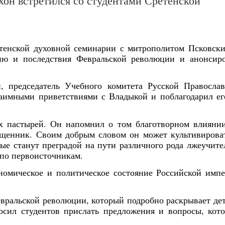
он встретился со студентами Сретенской
етенской духовной семинарии с митрополитом Псковск
ию и последствия Февральской революции и анонсир
, председатель Учебного комитета Русской Правосла
аимными приветствиями с Владыкой и поблагодарил ег
х пастырей. Он напомнил о том благотворном влияни
ященник. Своим добрым словом он может культивирова
ые станут преградой на пути различного рода лжеучите
 по первоисточникам.
номическое и политическое состояние Российской имп
вральской революции, который подробно раскрывает де
осил студентов прислать предложения и вопросы, кот