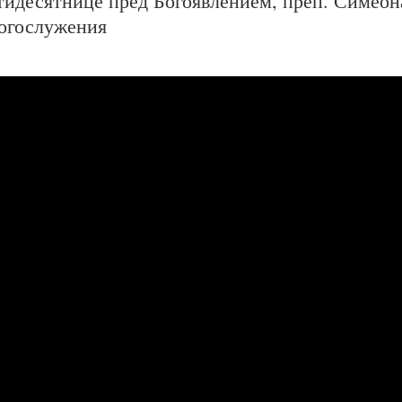
тидесятнице пред Богоявлением, преп. Симеон
богослужения