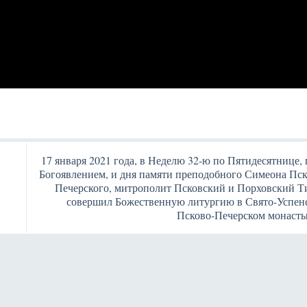
17 января 2021 года, в Неделю 32-ю по Пятидесятнице, 
Богоявлением, и дня памяти преподобного Симеона Пск
Печерского, митрополит Псковский и Порховский Т
совершил Божественную литургию в Свято-Успен
Псково-Печерском монаст
Янв
Янв
Янв
Янв
Янв
Янв
Янв
Янв
Фев
Фев
Фев
Фев
Фев
Фев
Фев
Фев
Ма
Ма
Ма
Ма
Ма
Ма
Ма
Ма