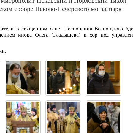
 митрополит Псковский и Порховский Тихон
ском соборе Псково-Печерского монастыря
бители в священном сане. Песнопения Всенощного бд
лением инока Олега (Гладышева) и хор под управле
ки.