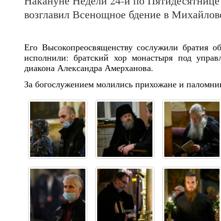
Накануне Недели 24-й по Пятидесятнице
возглавил Всенощное бдение в Михайлов
Его Высокопреосвященству сослужили братия о
исполнили: братский хор монастыря под управ
диакона Александра Амерханова.
За богослужением молились прихожане и паломни