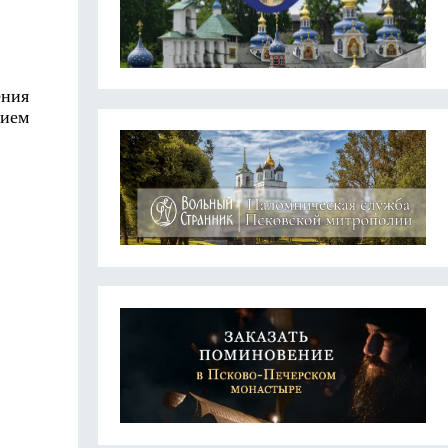
ения
нием