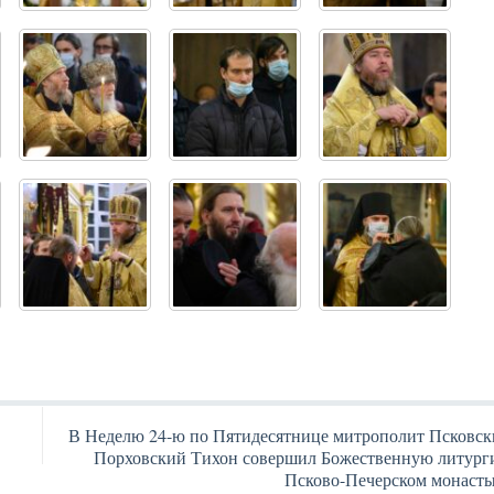
В Неделю 24-ю по Пятидесятнице митрополит Псковск
Порховский Тихон совершил Божественную литург
Псково-Печерском монаст
Янв
Янв
Янв
Янв
Янв
Янв
Янв
Янв
Фев
Фев
Фев
Фев
Фев
Фев
Фев
Фев
Ма
Ма
Ма
Ма
Ма
Ма
Ма
Ма