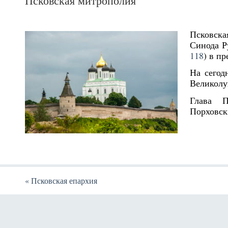
Псковская митрополия
Псковск
Синода Р
118
) в п
На сегод
Великолу
Глава 
Порховск
«
Псковская епархия