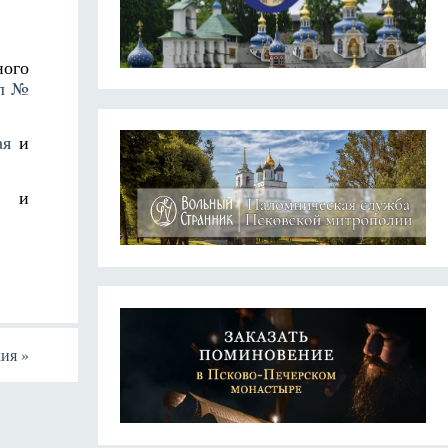
ого
л №
ая
и
й и
хия
»