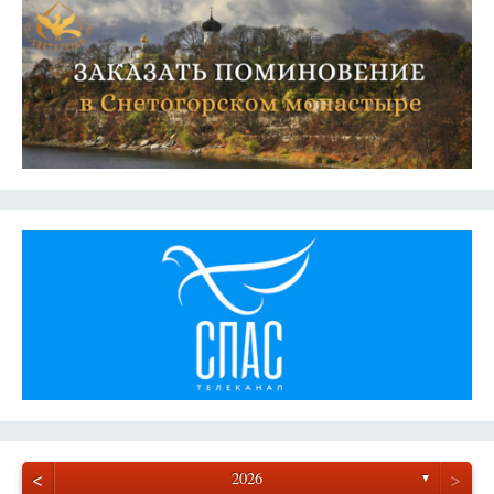
<
>
2026
▼