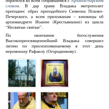
обратился ко всем собравшимся с
Архипастырским
словом
. В дар храму Владыка митрополит
преподнес образ преподобного Симеона Псково-
Печерского, а всем прихожанам – книжицы об
архимандрите Иоанне (Крестьянкине) из цикла
“Несвятые святые”.
По окончании богослужения
Высокопреосвященнейший Владыка совершил
литию по приснопоминаемому в этот день
иеромонаху Рафаилу (Огородникову).