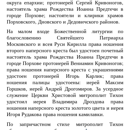
округа епархии; протоиерей Сергий Кривоногов,
настоятель храма Рождества Иоанна Предтечи в
городе Порхове; настоятели и клирики храмов
Порховского, Дновского и Дедовичского районов.
На малом входе Божественной литургии по
благословению Святейшего Патриарха
Московского и всея Руси Кирилла права ношения
второго наперсного креста был удостоен почетный
настоятель храма Рождества Иоанна Предтечи в
городе Порхове протоиерей Вениамин Кривоногов;
права ношения наперсного креста с украшениями
удостоен протоиерей Игорь Карлик; права
ношения палицы удостоены: иерей Максим
Горшков, иерей Андрей Дрогомиров. За усердное
служение Церкви Христовой митрополит Тихон
удостоил иерея Владимира Дроздова права
ношения наперсного креста золотого цвета и иерея
Игоря Рудакова права ношения камилавки.
По запричастном стихе митрополит Тихон