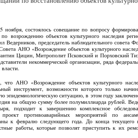
ещании по восстановлению объектов культурно
5 ноября, состоялось совещание по вопросу формиров
 по возрождению объектов культурного наследия реги
л Ведерников, председатель наблюдательного совета Ф
 Совета АНО «Возрождение объектов культурного насле
антин Цицин, Митрополит Псковский и Порховский Ти
дставители некоммерческой организации, ряда федерал
 власти.
, что АНО «Возрождение объектов культурного насл
ьный инструмент, возможности которого только начи
ую эпидемиологическую ситуацию, в этом году заключен
едия на общую сумму более полумиллиарда рублей. Вед
тыря, подходит к завершению комплексное обследов
ан проект противоаварийных мероприятий по ансам
ны к февралю следующего года. До конца текущего 
ктные работы, которые позволят приступить к их рем