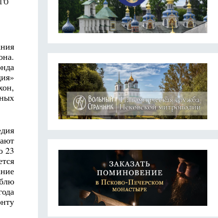
го
ания
она.
онда
дия»
хон,
ьных
едия
нают
о 23
ется
ание
блю
года
онту