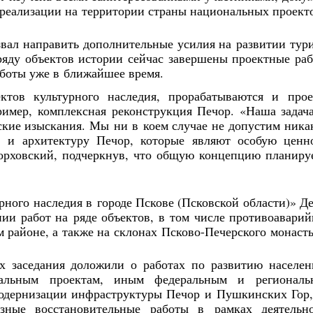
118
153
12
36
57
57
37
0
115
123
33
59
34
20
0
0
1
1
реализации на территории страны национальных проект
Posts
Posts
Posts
Posts
Posts
Posts
Posts
Posts
Posts
Posts
Posts
Posts
Posts
Posts
Posts
Posts
Май
Май
Май
Май
Май
Май
Май
Май
Июн
Июн
Июн
Июн
Июн
Июн
Июн
Июн
Ию
Ию
Ию
Ию
Ию
Ию
Ию
Ию
133
147
44
32
57
28
0
0
122
127
30
27
42
29
12
0
1
1
ал направить дополнительные усилия на развитии тур
Posts
Posts
Posts
Posts
Posts
Posts
Posts
Posts
Posts
Posts
Posts
Posts
Posts
Posts
Posts
Posts
ряду объектов истории сейчас завершены проектные ра
Сен
Сен
Сен
Сен
Сен
Сен
Сен
Сен
Окт
Окт
Окт
Окт
Окт
Окт
Окт
Окт
Но
Но
Но
Но
Но
Но
Но
Но
аботы уже в ближайшее время.
102
99
35
23
27
12
33
0
105
114
14
22
23
42
25
29
1
1
1
Posts
Posts
Posts
Posts
Posts
Posts
Posts
Posts
Posts
Posts
Posts
Posts
Posts
Posts
Posts
Posts
ктов культурного наследия, прорабатываются и про
имер, комплексная реконструкция Печор. «Наша зада
еские изыскания. Мы ни в коем случае не допустим ника
 и архитектуру Печор, которые являют особую ценн
рховский, подчеркнув, что общую концепцию планиру
ного наследия в городе Пскове (Псковской области)» Д
ии работ на ряде объектов, в том числе противоавари
 районе, а также на склонах Псково-Печерского монаст
х заседания доложили о работах по развитию населе
нальным проектам, иным федеральным и региональ
одернизации инфраструктуры Печор и Пушкинских Гор,
езные восстановительные работы в рамках деятельн