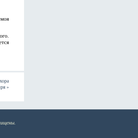
 моя
ого.
ется
хора
ыря
»
щищены.