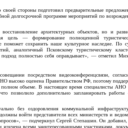
о своей стороны подготовил предварительные предложе
бной долгосрочной программе мероприятий по возрожд
 восстановление архитектурных объектов, но и разв
кая цель — формирование полноценной туристичес
е поможет сохранить наше культурное наследие. По с
тий, аналогичный Псковскому туристическому класт
й подход полностью себя оправдывает», — отметил Ми
овещании посредством видеоконференцсвязи, соглас
АНО высоко оценена Правительством РФ, поэтому подде
в полном объеме. В настоящее время специалисты АНО
 что позволило дополнительно запланировать работы
уально без оздоровления коммунальной инфраструкт
 должны войти представители всех министерств и ведом
просов», — подчеркнул Сергей Степашин. Он добавил,
Янв
Янв
Янв
Янв
Янв
Янв
Янв
Янв
Фев
Фев
Фев
Фев
Фев
Фев
Фев
Фев
Ма
Ма
Ма
Ма
Ма
Ма
Ма
Ма
и изучена всеми заинтересованными участниками, доку