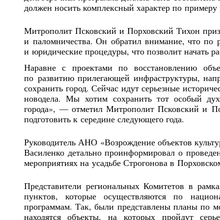
должен носить комплексный характер по примеру 
Митрополит Псковский и Порховский Тихон призв
и паломничества. Он обратил внимание, что по 
и юридические процедуры, что позволит начать р
Наравне с проектами по восстановлению объе
по развитию прилегающей инфраструктуры, напр
сохранить город. Сейчас идут серьезные историч
новодела. Мы хотим сохранить тот особый дух
города», — отметил Митрополит Псковский и По
подготовить к середине следующего года.
Руководитель АНО «Возрождение объектов культур
Василенко детально проинформировал о проведен
мероприятиях на усадьбе Строгонова в Порховском
Представители региональных Комитетов в рамка
пунктов, которые осуществляются по нацио
программам. Так, были представлены планы по м
находятся объекты, на которых пройдут серь