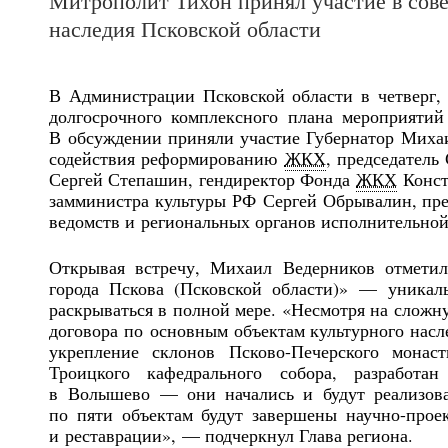
Митрополит Тихон принял участие в сов
наследия Псковской области
В Администрации Псковской области в четверг, 
долгосрочного комплексного плана мероприятий
В обсуждении приняли участие Губернатор Михаи
содействия реформированию
ЖКХ
, председатель
Сергей Степашин, гендиректор Фонда
ЖКХ
Конст
замминистра культуры РФ Сергей Обрывалин, пре
ведомств и региональных органов исполнительной
Открывая встречу, Михаил Ведерников отметил
города Пскова (Псковской области)» — уникал
раскрываться в полной мере. «Несмотря на сложн
договора по основным объектам культурного насл
укрепление склонов Псково-Печерского монас
Троицкого кафедрального собора, разработ
в Волышево — они начались и будут реализова
по пяти объектам будут завершены научно-прое
и реставрации», — подчеркнул Глава региона.