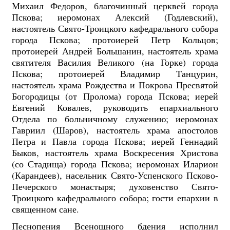
Михаил Федоров, благочинный церквей города
Пскова; иеромонах Алексий (Годлевский),
настоятель Свято-Троицкого кафедрального собора
города Пскова; протоиерей Петр Кольцов;
протоиерей Андрей Большанин, настоятель храма
святителя Василия Великого (на Горке) города
Пскова; протоиерей Владимир Танцурин,
настоятель храма Рождества и Покрова Пресвятой
Богородицы (от Пролома) города Пскова; иерей
Евгений Ковалев, руководить епархиального
Отдела по больничному служению; иеромонах
Гавриил (Шаров), настоятель храма апостолов
Петра и Павла города Пскова; иерей Геннадий
Быков, настоятель храма Воскресения Христова
(со Стадища) города Пскова; иеромонах Иларион
(Карандеев), насельник Свято-Успенского Псково-
Печерского монастыря; духовенство Свято-
Троицкого кафедрального собора; гости епархии в
священном сане.
Песнопения Всенощного бдения исполнил