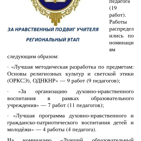
педагога
(19
работ).
Работы
распредел
ились по
номинаци
ям
следующим образом:
· «Лучшая методическая разработка по предметам:
Основы религиозных культур и светской этики
(ОРКСЭ), ОДНКНР» — 9 работ (9 педагогов);
· «За организацию духовно-нравственного
воспитания в рамках образовательного
учреждения» — 7 работ (11 педагогов);
· «Лучшая программа духовно-нравственного и
гражданско-патриотического воспитания детей и
молодёжи» — 4 работы (4 педагога).
На номинацию «Лучший образовательный