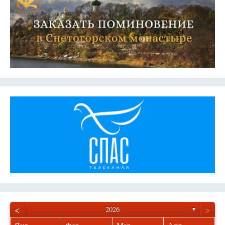
<
>
2026
▼