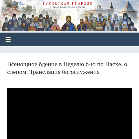
Всенощное бдение в Неделю 6-ю по Пасхе, о
слепом. Трансляция богослужения