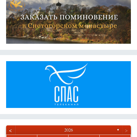
<
>
2026
▼