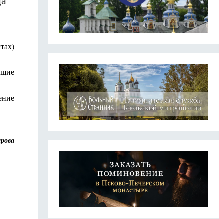
да
тах)
ющие
ение
рова