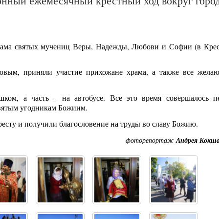
ионный ежемесячный крестный ход вокруг горо
рама святых мучениц Веры, Надежды, Любови и Софии (в Крес
совым, приняли участие прихожане храма, а также все жела
шком, а часть – на автобусе. Все это время совершалось п
святым угодникам Божиим.
есту и получили благословение на труды во славу Божию.
фоторепортаж
Андрея Кокша