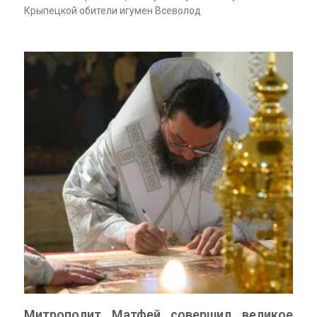
Крыпецкой обители игумен Всеволод
Митрополит Матфей совершил великое