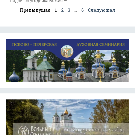
подвигов угодника Божия —
Предыдущая
1
2
3
…
6
Следующая