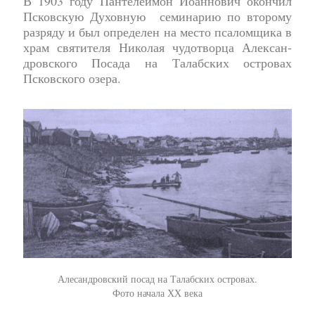
В 1903 году Пантелеимон Иоаннович окончил
Псковскую Духовную семинарию по вто­ро­му
раз­ря­ду и был опре­де­лен на ме­сто пса­лом­щи­ка в
храм святителя Николая чудотворца Алек­сан­
дров­ско­го По­са­да на Та­лаб­ских ост­ро­вах
Псковского озера.
Алесандровский посад на Талабских островах.
Фото начала ХХ века