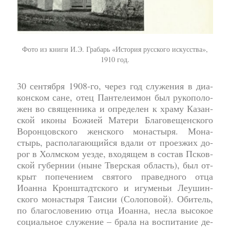
Фото из книги И.Э. Грабарь «История русского искусства»,
1910 год.
30 сентября 1908-го, через год слу­же­ния в диа­
кон­ском сане, отец Пантелеи­мон был ру­ко­по­ло­
жен во свя­щен­ни­ка и опре­де­лен к хра­му Ка­зан­
ской ико­ны Бо­жи­ей Ма­те­ри Бла­го­ве­щен­ско­го
Во­рон­цов­ско­го жен­ско­го мо­на­сты­ря. Мо­на­
стырь, рас­по­ла­гающийся вда­ли от про­ез­жих до­
рог в Холм­ском уез­де, вхо­дя­щем в со­став Псков­
ской гу­бер­нии (ныне Тверская область), был от­
крыт по­пе­че­ни­ем святого праведного отца
Иоан­на Крон­штадт­ско­го и игу­ме­ньи Ле­у­шин­
ско­го мо­на­сты­ря Та­и­сии (Со­ло­по­вой). Оби­тель,
по благословению отца Иоанна, нес­ла высокое
со­ци­аль­ное слу­же­ние – бра­ла на вос­пи­та­ние де­