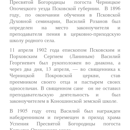
Пресвятой Богородицы погоста Черницкое
Опочецкого уезда Псковской губернии. В 1896
году, по окончании обучения в Псковской
Духовной семинарии, Василий Розанов был
определен на место законоучителя и
преподавателя пения в церковно-приходскую
школу родного села.
11 апреля 1902 года епископом Псковским и
Порховским Сергием (Ланиным) Василий
Георгиевич был рукоположен во диакона, а
через два дня, 13 апреля, — во священника к
Черницкой Покровской церкви, став
преемником своего отца и пастырем своих
односельчан. В священном сане он не оставил
преподавательскую деятельность и был
законоучителем в Коношинской земской школе.
В 1905 году отец Василий был награжден
набедренником и перемещен в приход храма
Успения Пресвятой Богородицы погоста
Копылко Опочецкого уезда.