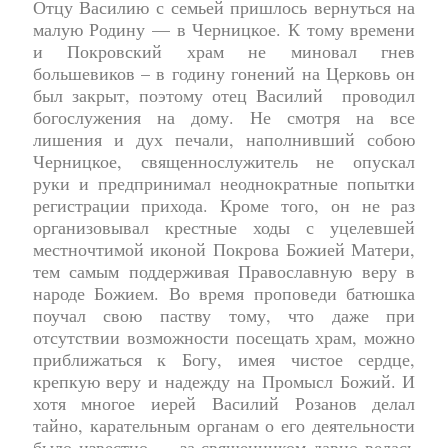
Отцу Василию с семьей пришлось вернуться на
малую Родину — в Черницкое. К тому времени
и Покровский храм не миновал гнев
большевиков – в годину гонений на Церковь он
был закрыт, поэтому отец Василий проводил
богослужения на дому. Не смотря на все
лишения и дух печали, наполнивший собою
Черницкое, священнослужитель не опускал
руки и предпринимал неоднократные попытки
регистрации прихода. Кроме того, он не раз
организовывал крестные ходы с уцелевшей
местночтимой иконой Покрова Божией Матери,
тем самым поддерживая Православную веру в
народе Божием. Во время проповеди батюшка
поучал свою паству тому, что даже при
отсутствии возможности посещать храм, можно
приближаться к Богу, имея чистое сердце,
крепкую веру и надежду на Промысл Божий. И
хотя многое иерей Василий Розанов делал
тайно, карательным органам о его деятельности
было известно — за священником давно велась