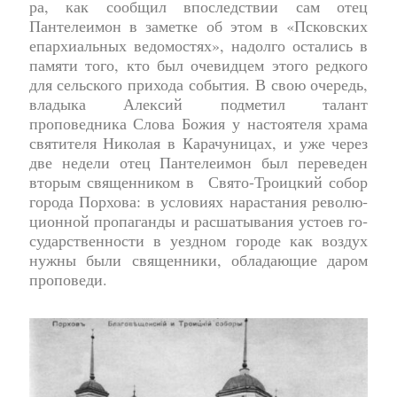
ра, как со­об­щил впо­след­ствии сам отец
Пантелеи­мон в за­мет­ке об этом в «Псков­ских
епар­хи­аль­ных ве­до­мо­стях», на­дол­го оста­лись в
па­мя­ти то­го, кто был оче­вид­цем это­го ред­ко­го
для сель­ско­го при­хо­да со­бы­тия. В свою очередь,
владыка Алексий подметил талант
проповедника Слова Божия у настоятеля храма
святителя Николая в Карачуницах, и уже через
две недели отец Пантелеи­мон был пе­ре­ве­ден
вторым священником в Свя­то-Тро­иц­кий со­бор
го­рода Пор­хова: в усло­ви­ях на­рас­та­ния ре­во­лю­
ци­он­ной про­па­ган­ды и рас­ша­ты­ва­ния усто­ев го­
судар­ствен­но­сти в уезд­ном го­ро­де как воз­дух
нуж­ны бы­ли свя­щен­ни­ки, обладающие да­ром
про­по­ве­ди.