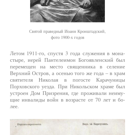
Святой праведный Иоанн Кронштадский,
фото 1900-х годов
Летом 1911-го, спу­стя 3 го­да слу­же­ния в мо­на­
сты­ре, иерей Пан­те­леимон Богоявленский был
пе­ре­ме­щен на ме­сто свя­щен­ни­ка в се­ле­ние
Верх­ний Ост­ров, а осе­нью то­го же го­да – в храм
святителя Николая в погосте Карачуницы
Порховского уезда. При Никольском храме был
устроен Дом При­зре­ния, где про­жи­ва­ли неиму­
щие ин­ва­ли­ды вой­н в воз­расте от 70 лет и бо­
лее.