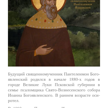
Будущий священномученник Пан­те­леимон Бо­го­
яв­лен­ский ро­дил­ся в начале 1880-х годов в
городе Великие Луки Псковской губернии в
семье псаломщика Свято-Вознесенского собора
Иоанна Богоявленского. В ран­нем воз­расте оси­
ро­тел.