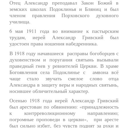
Отец Александр преподавал Закон Божий в
земских школах Подоклинья и Бляниц и был
членом правления Порховского духовного
училища.
6 мая 1911 года во внимание к пастырским
трудам, иерей Александр Гривский был
удостоен права ношения набедренника.
В 1918 году начавшиеся расправы богоборцев с
духовенством и поругания святынь вызывали
праведный гнев у ревнителей Церкви. В храме
Богоявления села Подоклинье с амвона всё
чаще стало звучать смелое слово отца
Александра в защиту веры и народных святынь,
носившее обличительный характер.
Осенью 1918 года иерей Александр Гривский
был арестован по обвинению: «принадлежность
к контрреволюционному направлению;
погромные проповеди в церкви», при аресте
был сильно избит, без чувств поднят за руки и