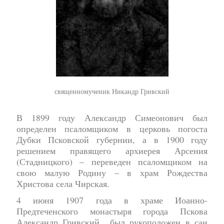
священномученик Никандр Гривский
В 1899 году Александр Симеонович был
определен псаломщиком в церковь погоста
Дубки Псковской губернии, а в 1900 году
решением правящего архиерея Арсения
(Стадницкого) – переведен псаломщиком на
свою малую Родину – в храм Рождества
Христова села Чирская.
4 июня 1907 года в храме Иоанно-
Предтеченского монастыря города Пскова
Александр Гривский был рукоположен в сан