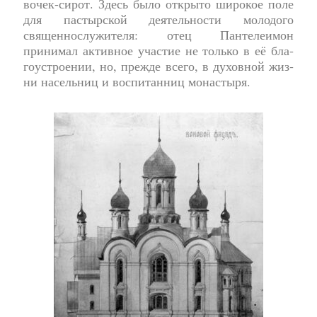
во­чек-си­рот. Здесь бы­ло от­кры­то ши­ро­кое по­ле
для пас­тыр­ской де­я­тель­но­сти молодого
священнослужителя: отец Пантелеимон
принимал активное участие не толь­ко в её бла­
го­устро­е­нии, но, преж­де все­го, в ду­хов­ной жиз­
ни на­сель­ниц и воспитанниц монастыря.