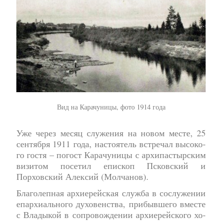
Вид на Карачуницы, фото 1914 года
Уже через месяц слу­же­ния на но­вом ме­сте, 25
сен­тяб­ря 1911 года, на­сто­я­тель встре­чал вы­со­ко­
го го­стя – по­гост Ка­ра­чу­ни­цы с архипастырским
визитом посетил епископ Псковский и
Порховский Алек­сий (Мол­ча­нов).
Бла­го­леп­ная ар­хи­ерей­ская служ­ба в со­слу­же­нии
епар­хи­аль­но­го ду­хо­вен­ства, при­быв­ше­го вме­сте
с Вла­ды­кой в со­про­вож­де­нии ар­хи­ерей­ско­го хо­