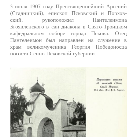
3 июля 1907 году Преосвященнейший Ар­се­ний
(Стад­ниц­кий), ­епи­скоп Псков­ский и Пор­хов­
ский, ру­ко­по­ло­жил Пантелеимона
Бгоявленского в сан диа­ко­на в Свято-Троицком
кафедральном соборе города Пскова. Отец
Пантелеимон был направлен на служение в
храм великомученика Георгия Победоносца
погоста Сенно Псковской губернии.