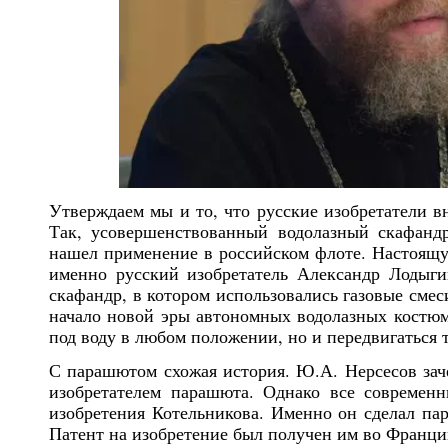
Утверждаем мы и то, что русские изобретатели в
Так, усовершенствованный водолазный скафандр
нашел применение в российском флоте. Настоящу
именно русский изобретатель Александр Лодыги
скафандр, в котором использовались газовые сме
начало новой эры автономных водолазных костюм
под воду в любом положении, но и передвигаться 
С парашютом схожая история. Ю.А. Нерсесов заче
изобретателем парашюта. Однако все современ
изобретения Котельникова. Именно он сделал па
Патент на изобретение был получен им во Франции