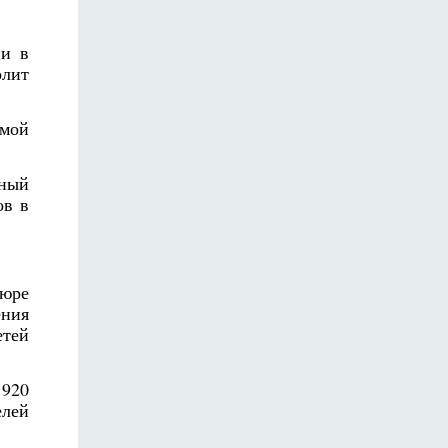
ии в
олит
амой
шный
ов в
шюре
ения
етей
1920
елей