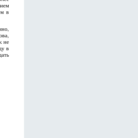
нием
ем в
чно,
ова,
к не
ду в
дать