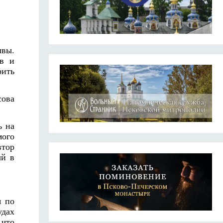
ывы.
ов и
рить
сова
ь на
мого
втор
ый в
я по
удах
 что