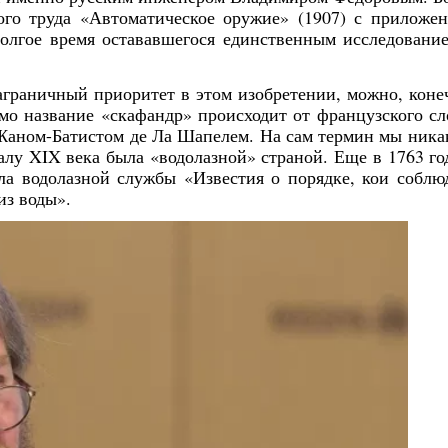
ого труда «Автоматическое оружие» (1907) с приложе
олгое время остававшегося единственным исследовани
заграничный приоритет в этом изобретении, можно, коне
о название «скафандр» происходит от французского сл
Жаном-Батистом де Ла Шапелем. На сам термин мы ника
алу XIX века была «водолазной» страной. Еще в 1763 го
а водолазной службы «Известия о порядке, кои соблю
из воды».