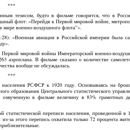
***
ным тезисом, будто в фильме говорится, что в Росс
ушный флот:
«Перейдя к Первой мировой войне, митроп
 в мире военно-воздушного флота”».
:28):
«Военная авиация в Российской империи была с
ду».
ло Первой мировой войны Императорский военно-возду
3 аэроплана. В фильме сказано о количестве самолет
чества вообще не обсуждалась.
***
о населения РСФСР к 1920 году. Основываясь на бро
ного образования Центрального статистического управл
ю озвученную в фильме величину в 83% грамотных д
ой статистической переписи населения, проведенной в 
и из-за этого перепись охватила только 72 процента жит
приблизительные.