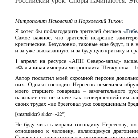
Российский урок. Споры начинаются. Эт
Митрополит Псковский и Порховский Тихон:
«Гибе
Я хотел бы поблагодарить зрителей фильма
Самое важное, что зрителей искренне заинтер
критические. Безусловно, таковые еще будут, и в
и за уже высказанную, и за будущую критику и ср
1 апреля на ресурсе «АПН Северо-запад» выше
«Фальшивая империя митрополита Шевкунова – 1
Автор посвятил моей скромной персоне довольно
них. Однако господин Нерсесов осмелился обру
моего старшего товарища – замечательного рус
называет его не иначе как «совершеннейшим ал
своих трудах «не брезговал уже совершенным бре
[smartslider3 slider=»22″]
Не буду читать морали господину Нерсесову, но
отношению к человеку, являющемуся драгоценны
Солоухина присутствовали исторические неточно