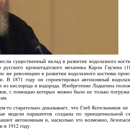
несли существенный вклад в развитие водолазного кост
 русского кронштадтского механика Карла Гаузена (1
ю же революцию в развитии водолазного костюма прои
н. В 1871 году он спроектировал автономный водола
си из кислорода и водорода. Изобретение Лодыгина поло
ов, с помощью которых можно было не только погружа
там.
м-то старательно доказывает, что Глеб Котельников не
ные модели парашютов созданы по принципиальной с
рашют автономным и, насколько это возможно, безопас
 в 1912 году.