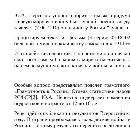
Ю.А. Нерсесов упорно спорит с им же придуман
Первую мировую войну был лучший военно-возд
заявляет (2.06–2.10) о наличии у России “лучшего
Процитируем текст из фильма (3 серия; 02:18–02
большой в мире по количеству самолетов к 1914 го
И
это действительно так. По состоянию на нача
флот был самым большим в мире и насчитывал 26
нашем воздушном флоте к началу войны, а тема ка
Особый вопрос представляет подсчёт грамотног
«Грамотность в России» Отдела статистики народ
[3]
РСФСР
, Ю.А. Нерсесов подвергает сомнени
подростков в возрасте от 12 до 16 лет.
Речь идёт о публикации результатов Всероссийск
году. В стране продолжалась гражданская война, 
России. Поэтому результаты переписи были лишь 