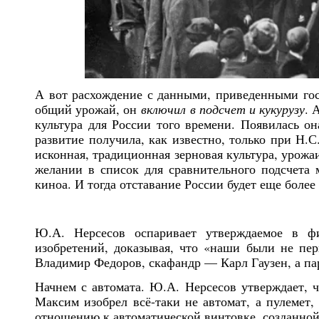
А вот расхождение с данными, приведенными госп
общий урожай, он
включил в подсчет и кукурузу
. 
культура для России того времени. Появилась он
развитие получила, как известно, только при Н.
исконная, традиционная зерновая культура, урожа
желании в список для сравнительного подсчета
киноа. И тогда отставание России будет еще более
Ю.А. Нерсесов оспаривает утверждаемое в ф
изобретений, доказывая, что «наши были не пер
Владимир Федоров, скафандр — Карл Гаузен, а п
Начнем с автомата. Ю.А. Нерсесов утверждает, 
Максим изобрел всё-таки не автомат, а пулемет,
отношению к автоматической винтовке, созданно