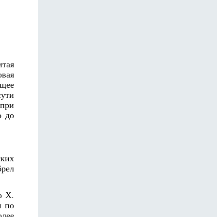
итая
овая
ящее
сути
 при
о до
ских
брел
о Х.
н по
олее