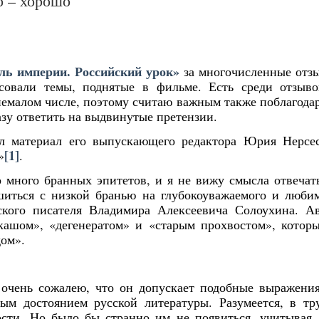
о – хорошо
ль империи. Российский урок»
за многочисленные отз
есовали темы, поднятые в фильме. Есть среди отзыв
 немалом числе, поэтому считаю важным также поблагода
азу ответить на выдвинутые претензии.
л материал его выпускающего редактора Юрия Нерсе
[1]
»
.
 много бранных эпитетов, и я не вижу смысла отвечат
шиться с низкой бранью на глубокоуважаемого и люби
ского писателя Владимира Алексеевича Солоухина. А
кашом», «дегенератом» и «старым прохвостом», котор
дом».
 очень сожалею, что он допускает подобные выражени
м достоянием русской литературы. Разумеется, в тр
сти. Но было бы странно им не появиться, учитывая,