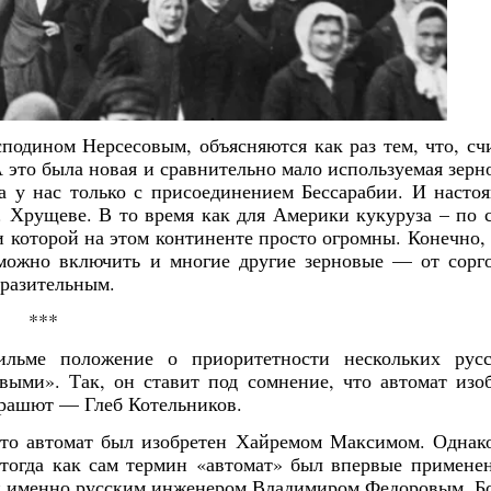
одином Нерсесовым, объясняются как раз тем, что, сч
А это была новая и сравнительно мало используемая зерн
а у нас только с присоединением Бессарабии. И насто
С. Хрущеве. В то время как для Америки кукуруза – по 
и которой на этом континенте просто огромны. Конечно,
 можно включить и многие другие зерновые — от сорг
 разительным.
***
ильме положение о приоритетности нескольких рус
выми». Так, он ставит под сомнение, что автомат изо
арашют — Глеб Котельников.
что автомат был изобретен Хайремом Максимом. Однак
 тогда как сам термин «автомат» был впервые примене
й именно русским инженером Владимиром Федоровым. Б