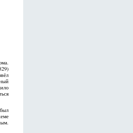
юма.
829)
звёл
зный
жило
ться
 был
хеме
ным.