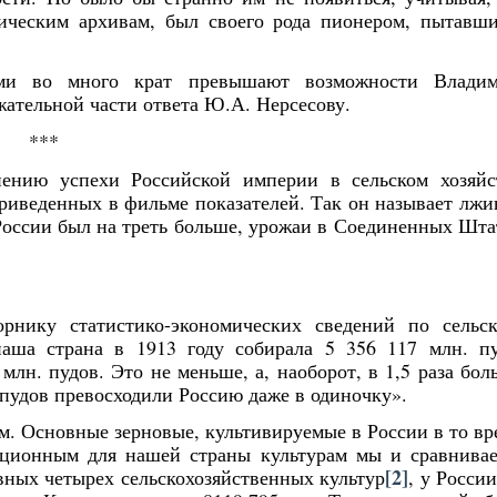
ическим архивам, был своего рода пионером, пытавш
ми во много крат превышают возможности Владим
жательной части ответа Ю.А. Нерсесову.
***
нению успехи Российской империи в сельском хозяйс
риведенных в фильме показателей. Так он называет лж
 России был на треть больше, урожаи в Соединенных Шта
рнику статистико-экономических сведений по сельс
наша страна в 1913 году собирала 5 356 117 млн. п
лн. пудов. Это не меньше, а, наоборот, в 1,5 раза бол
 пудов превосходили Россию даже в одиночку».
им. Основные зерновые, культивируемые в России в то вр
иционным для нашей страны культурам мы и сравнива
[2]
вных четырех сельскохозяйственных культур
, у Росси
Янв
Янв
Янв
Янв
Янв
Янв
Янв
Янв
Фев
Фев
Фев
Фев
Фев
Фев
Фев
Фев
Ма
Ма
Ма
Ма
Ма
Ма
Ма
Ма