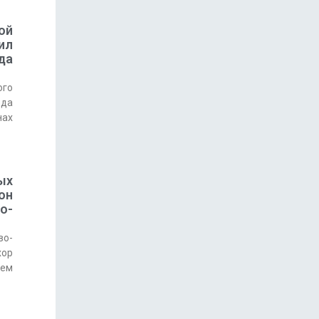
ой
ил
да
ого
ода
нах
ых
он
о-
во-
хор
ием