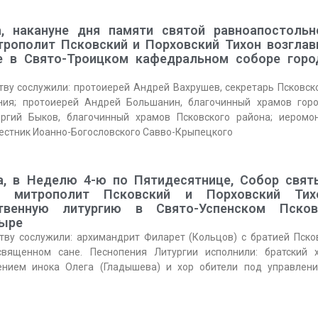
, накануне дня памяти святой равноапостольн
итрополит Псковский и Порховский Тихон возглав
е в Свято-Троицком кафедральном соборе горо
ву сослужили: протоиерей Андрей Вахрушев, секретарь Псковск
ния; протоиерей Андрей Большанин, благочинный храмов гор
оргий Быков, благочинный храмов Псковского района; иеромо
местник Иоанно-Богословского Савво-Крыпецкого
а, в Неделю 4-ю по Пятидесятнице, Собор свят
х, митрополит Псковский и Порховский Тих
твенную литургию в Свято-Успенском Псков
тыре
тву сослужили: архимандрит Филарет (Кольцов) с братией Пско
священном сане. Песнопения Литургии исполнили: братский 
ением инока Олега (Гладышева) и хор обители под управлен