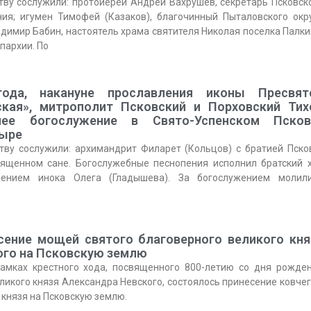
ву сослужили: протоиерей Андрей Вахрушев, секретарь Псковск
ния; игумен Тимофей (Казаков), благочинный Пыталовского окр
димир Бабин, настоятель храма святителя Николая поселка Палки
пархии. По
ода, накануне прославления иконы Пресвят
кая», митрополит Псковский и Порховский Тих
нее богослужение в Свято-Успенском Псков
тыре
тву сослужили: архимандрит Филарет (Кольцов) с братией Пско
вященном сане. Богослужебные песнопения исполнил братский 
ением инока Олега (Гладышева). За богослужением молил
сение мощей святого благоверного великого кня
ого на Псковскую землю
рамках крестного хода, посвященного 800-летию со дня рожде
ликого князя Александра Невского, состоялось принесение ковчег
 князя на Псковскую землю.
Янв
Янв
Янв
Янв
Янв
Янв
Янв
Янв
Фев
Фев
Фев
Фев
Фев
Фев
Фев
Фев
Ма
Ма
Ма
Ма
Ма
Ма
Ма
Ма