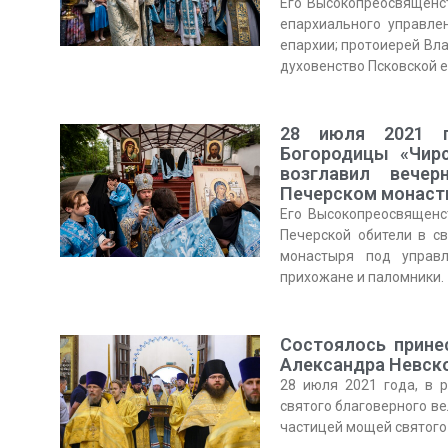
Его Высокопреосвященст
епархиального управле
епархии; протоиерей Вла
духовенство Псковской е
28 июля 2021 г
Богородицы «Чирс
возглавил вечер
Печерском монас
Его Высокопреосвященс
Печерской обители в с
монастыря под управл
прихожане и паломники.
Состоялось прине
Александра Невск
28 июля 2021 года, в 
святого благоверного ве
частицей мощей святого