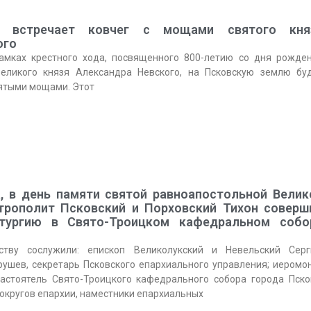
я встречает ковчег с мощами святого кня
ого
амках крестного хода, посвященного 800-летию со дня рожде
великого князя Александра Невского, на Псковскую землю бу
вятыми мощами. Этот
а, в день памяти святой равноапостольной Велик
итрополит Псковский и Порховский Тихон соверш
тургию в Свято-Троицком кафедральном собо
ству сослужили: епископ Великолукский и Невельский Серг
ушев, секретарь Псковского епархиального управления; иеромо
настоятель Свято-Троицкого кафедрального собора города Пско
округов епархии, наместники епархиальных