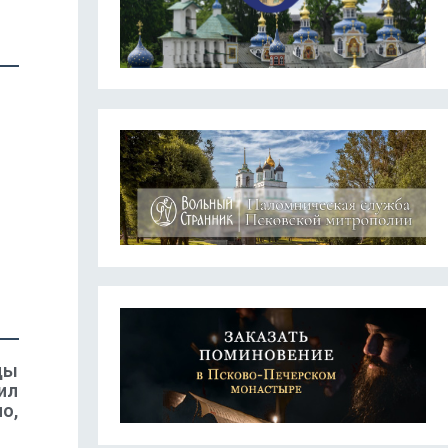
цы
ил
о,