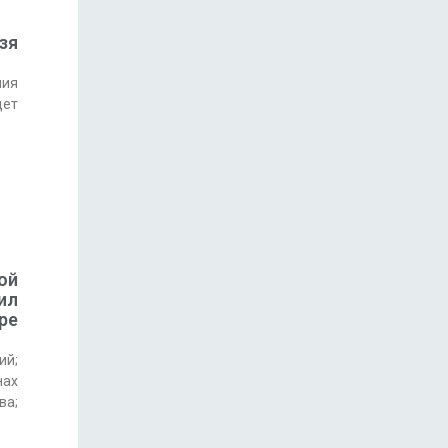
зя
ния
дет
ой
ил
ре
ий;
нах
ва;