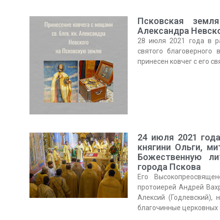
Псковская земл
Александра Невск
28 июля 2021 года в р
святого благоверного 
принесен ковчег с его с
24 июля 2021 год
княгини Ольги, м
Божественную ли
города Пскова
Его Высокопреосвящен
протоиерей Андрей Вахр
Алексий (Годлевский), 
благочинные церковных 