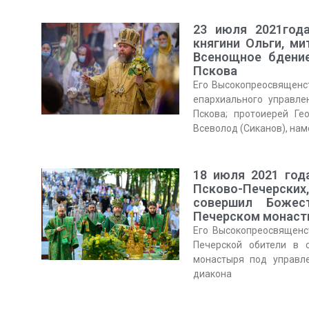
23 июля 2021года
княгини Ольги, м
Всенощное бдени
Пскова
Его Высокопреосвященст
епархиального управле
Пскова; протоиерей Ге
Всеволод (Сиканов), на
18 июля 2021 год
Псково-Печерски
совершил Божес
Печерском монас
Его Высокопреосвященс
Печерской обители в 
монастыря под управл
диакона