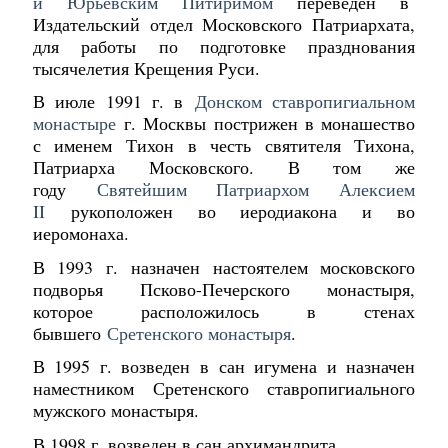
и Юрьевским Питиримом
переведен в
Издательский отдел Московского Патриархата,
для работы по подготовке празднования
тысячелетия Крещения Руси.
В июле 1991 г. в
Донском ставропигиальном
монастыре
г. Москвы пострижен в монашество
с именем Тихон в честь святителя Тихона,
Патриарха Московского. В том же
году
Святейшим Патриархом Алексием
II
рукоположен во иеродиакона и во
иеромонаха.
В 1993 г. назначен настоятелем московского
подворья Псково-Печерского монастыря,
которое расположилось в стенах
бывшего
Сретенского монастыря
.
В 1995 г. возведен в сан игумена и назначен
наместником Сретенского ставропигиального
мужского монастыря.
В 1998 г. возведен в сан архимандрита.