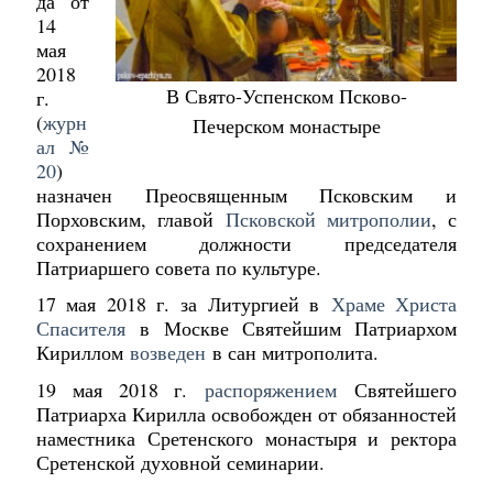
да от
14
мая
2018
В Свято-Успенском Псково-
г.
(
журн
Печерском монастыре
ал №
20
)
назначен Преосвященным Псковским и
Порховским, главой
Псковской митрополии
, с
сохранением должности председателя
Патриаршего совета по культуре.
17 мая 2018 г. за Литургией в
Храме Христа
Спасителя
в Москве Святейшим Патриархом
Кириллом
возведен
в сан митрополита.
19 мая 2018 г.
распоряжением
Святейшего
Патриарха Кирилла освобожден от обязанностей
наместника Сретенского монастыря и ректора
Сретенской духовной семинарии.