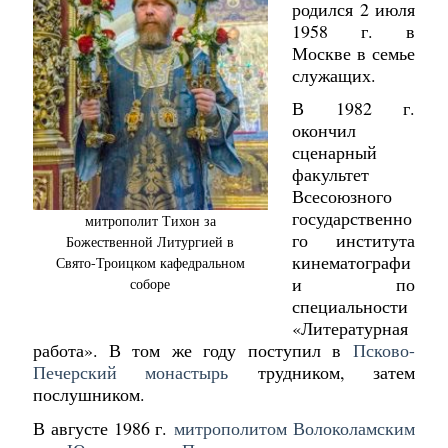
родился 2 июля
1958 г. в
Москве в семье
служащих.
В 1982 г.
окончил
сценарный
факультет
Всесоюзного
государственно
митрополит Тихон за
го института
Божественной Литургией в
кинематографи
Свято-Троицком кафедральном
и по
соборе
специальности
«Литературная
работа». В том же году поступил в
Псково-
Печерский монастырь
трудником, затем
послушником.
В августе 1986 г.
митрополитом Волоколамским