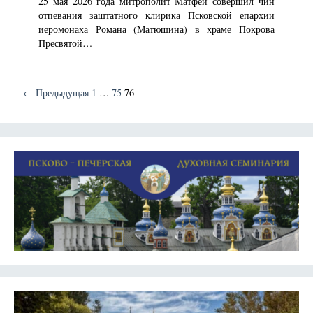
25 мая 2026 года митрополит Матфей совершил чин
отпевания заштатного клирика Псковской епархии
иеромонаха Романа (Матюшина) в храме Покрова
Пресвятой…
← Предыдущая
1
…
75
76