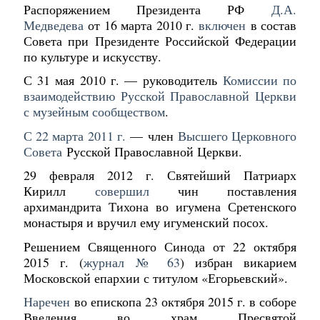
Распоряжением Президента РФ
Д.А.
Медведева
от 16 марта 2010 г.
включен
в состав
Совета при Президенте Российской Федерации
по культуре и искусству.
С 31 мая 2010 г. — руководитель
Комиссии по
взаимодействию Русской Православной Церкви
с музейным сообществом
.
С 22 марта 2011 г.
— член
Высшего Церковного
Совета
Русской Православной Церкви.
29 февраля 2012 г. Святейший Патриарх
Кирилл
совершил
чин поставления
архимандрита Тихона во игумена Сретенского
монастыря и вручил ему игуменский посох.
Решением Священного Синода от 22 октября
2015 г. (
журнал № 63
) избран викарием
Московской епархии с титулом «Егорьевский».
Наречен
во епископа 23 октября 2015 г. в соборе
Введения во храм Пресвятой