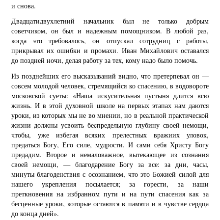
и снова.
Двадцатидвухлетний начальник был не только добрым
советчиком, он был и надежным помощником. В любой раз,
когда это требовалось, он отпускал сотрудниц с работы,
прикрывал их ошибки и промахи. Иван Михайлович оставался
до поздней ночи, делая работу за тех, кому надо было помочь.
Из позднейших его высказываний видно, что претерпевал он —
совсем молодой человек, стремящийся ко спасению, в водовороте
московской суеты: «Наша искусительная пустыня длится всю
жизнь. И в этой духовной школе на первых этапах нам даются
уроки, из которых мы не во мнении, но в реальной практической
жизни должны усвоить беcпредельную глубину своей немощи,
чтобы, уже избегая всяких прелестных вражиих уловок,
предаться Богу, Его силе, мудрости. И сами себя Христу Богу
предадим. Второе и немаловажное, вытекающее из сознания
своей немощи, — благодарение Богу за все: за дни, часы,
минуты благоденствия с осознанием, что это Божией силой для
нашего укрепления посылается; за горести, за наши
преткновения на избранном пути и на пути спасения как за
бесценные уроки, которые остаются в памяти и в чувстве сердца
до конца дней».