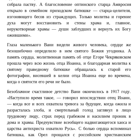
собрала паству. А благословение оптинского старца Амвросия
открыло в семейном приходском батюшке — старца-целителя,
изгоняющего бесов из страждущих. Только молитва и горение
духа могут восстановить и стены храма и, главное,
нерукотворные храмы — души заблудших и вернуть их Богу
ожившими».
Глаза маленького Вани видели живого человека, сердце же
безошибочно определило в нем святого Божия угодника. А
память сердца, молитвенная память об отце Егоре Чекряковском
прошла через всю жизнь отца Иоанна, и благодарная молитва к
святому праведному батюшке обращалась к старой его
фотографии, висевшей в келии отца Иоанна еще во времена,
когда о святости его речи не было.
Безоблачное счастливое детство Вани окончилось в 1917 году.
«Наступило время такое, — говорил впоследствии отец Иоанн,
— когда все и всех охватила тревога за будущее, когда ожила и
разрасталась злоба, и смертельный голод заглянул в лицо
трудовому люду, страх перед грабежом и насилием проник в
дома и храмы. Предчувствие всеобщего надвигающегося хаоса и
царства антихриста охватило Русь». С болью сердца вспоминал
батюшка, как Орел прощался с российским христианским