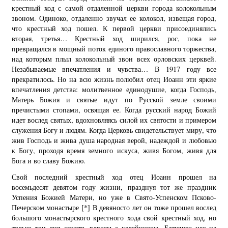
крестный ход с самой отдаленной церкви города колокольным
звоном. Одиноко, отдаленно звучал ее колокол, извещая город,
что крестный ход пошел. К первой церкви присоединялись
вторая, третья… Крестный ход ширился, рос, пока не
превращался в мощный поток единого православного торжества,
над которым плыл колокольный звон всех орловских церквей.
Незабываемые впечатления и чувства… В 1917 году все
прекратилось. Но на всю жизнь полюбил отец Иоанн эти яркие
впечатления детства: молитвенное единодушие, когда Господь,
Матерь Божия и святые идут по Русской земле своими
пречистыми стопами, освящая ее. Когда русский народ Божий
идет вослед святых, вдохновляясь силой их святости и примером
служения Богу и людям. Когда Церковь свидетельствует миру, что
жив Господь и жива душа народная верой, надеждой и любовью
к Богу, проходя время земного искуса, живя Богом, живя для
Бога и во славу Божию.
Свой последний крестный ход отец Иоанн прошел на
восемьдесят девятом году жизни, празднуя тот же праздник
Успения Божией Матери, но уже в Свято-Успенском Псково-
Печерском монастыре
[*]
В девяносто лет он тоже прошел вослед
большого монастырского крестного хода свой крестный ход, но
только три дня спустя, вдвоем с келейником. Батюшка нес на