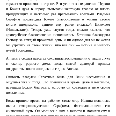
торжество произвола в стране. Его усилия к сохранению Церкви
и Божия духа в народе вызывали жестокую травлю от власть
придержащих и несколько раз прерывались арестами. Владыка
Серафим подтвердил Божие благословение о жизни своего
юного иподиакона, данное ему ранее владыкой Николаем
(Никольским). Теперь уже, спустя годы, можно сказать, что
архиерейское благословение исполнилось. Батюшка благодарил
Господа за каждый прожитый день, и ни одного дня он не желал
бы утратить из своей жизни, ибо все они — истина и милость
путей Господних.
А память сердца навсегда сохранила воспоминания о тихом стуке
в оконце родного дома, когда святой архиерей пришел
поздравить своего иподиакона с днем Ангела.
Святость владыки Серафима была для Вани несомненна и
ощутима уже и тогда. Его появление в храме, даже и незримое,
извещала Божия благодать, которую он совводил в него своим
появлением.
Когда пришло время, на рабочем столе отца Иоанна появилась
икона священномученика Серафима, благословившего его
жизненный путь. Он молился с ним в юности и молился ему в
своей старости, прося помощи на последнем этапе своей жизни.