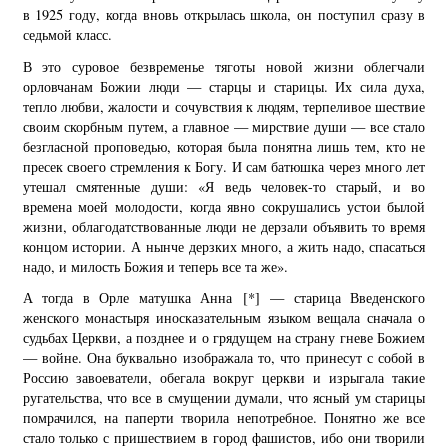
в 1925 году, когда вновь открылась школа, он поступил сразу в
седьмой класс.
В это суровое безвременье тяготы новой жизни облегчали
орловчанам Божии люди — старцы и старицы. Их сила духа,
тепло любви, жалости и сочувствия к людям, терпеливое шествие
своим скорбным путем, а главное — мирствие души — все стало
безгласной проповедью, которая была понятна лишь тем, кто не
пресек своего стремления к Богу. И сам батюшка через много лет
утешал смятенные души: «Я ведь человек-то старый, и во
времена моей молодости, когда явно сокрушались устои былой
жизни, облагодатствованные люди не дерзали объявить то время
концом истории. А нынче дерзких много, а жить надо, спасаться
надо, и милость Божия и теперь все та же».
А тогда в Орле матушка Анна
[*]
— старица Введенского
женского монастыря иносказательным языком вещала сначала о
судьбах Церкви, а позднее и о грядущем на страну гневе Божием
— войне. Она буквально изображала то, что принесут с собой в
Россию завоеватели, обегала вокруг церкви и изрыгала такие
ругательства, что все в смущении думали, что ясный ум старицы
помрачился, на паперти творила непотребное. Понятно же все
стало только с пришествием в город фашистов, ибо они творили