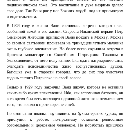
подвижническом ложе. Это воспитание в духе незримо делало
свое дело. Так Ваня рос у ног Божиих людей, под их присмотром
и водительством.
В 1923 году в жизни Вани состоялась встреча, которая стала
особенной вехой в его жизни. Староста Ильинской церкви Петр
Семенович Антошин пригласил Ваню поехать в Москву. Москва
со своими святынями произвела на тринадцатилетнего мальчика
очень глубокое впечатление. Но более всего окрылила встреча в
Донском монастыре со Святейшим Патриархом Тихоном и
благословение, от него полученное. Благодать патриаршего сана,
благодать исповедничества живо восчувствовалась душой.
Батюшка уже в старости говорил, что до сих пор чувствует
ладонь святого Патриарха на своей голове.
Только в 1929 году закончил Ваня школу, которая не оставила
каких-либо ярких впечатлений. Ибо, как вспоминал батюшка, он
в то время был весь поглощен церковной жизнью и осмыслением
того, что вошло в противоречие с ней.
По окончании школы, поучившись на бухгалтерских курсах, он
приступил к работе, по-прежнему оставаясь ревностным
богомольцем и церковным человеком. Но поработать пришлось