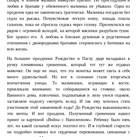
любви к братьям у обиженного мальчика не убывало. Одна из
проделок едва не закончилась трагически. Мальчика посадили без
седла на рысака. Почувствовав легкую ношу, лошадь пошла
галопом, пока не сбросила седока через голову. Приземлился он
рядом с огромной колодой, на которой мясники разрубали туши.
Бог хранил его. А любовь и близкие духовные и родственные
отношения с двоюродными братьями сохранились у батюшки на
всю жизнь.
На большие праздники Рождество и Пасху дядя вкладывал в
ручку племянника гривенник, который тот тут же отдавал
мамочке. Он еще не знал, что эта монетка может таить в себе
много удовольствий. Но вот в сознание стали вторгаться
впечатления улицы. То мальчишки, играющие в кости,
привлекали внимание; то собиравшиеся на стоянке, около
Ваниного дома, извозчики, подхватывая и лихо унося седоков,
заставляли подолгу смотреть вслед. И так ему хотелось стать
участником этой заманчивой езды! До Рождества вынашивались
эти мечты. И вот праздник. Полученный гривенник нашел
приют за картиной «Война с Наполеоном». Ребенку было пять
лет, но какой сильный искус посетил его. И в глубокой старости
он подробно помнил все сердечные переживания, связанные с