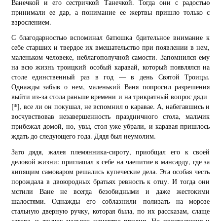
Ванечкой и его сестричкой Танечкой. Тогда они с радостью
принимали ее дар, а понимание ее жертвы пришло только с
взрослением.
С благодарностью вспоминал батюшка бдительное внимание к
себе старших и твердое их вмешательство при появлении в нем,
маленьком человеке, неблагополучной самости. Запомнился ему
на всю жизнь троицкий особый каравай, который появлялся на
столе единственный раз в год — в день Святой Троицы.
Однажды забыв о нем, маленький Ваня попросил разрешения
выйти из-за стола раньше времени и на трикратный вопрос дяди
[*]
, все ли он покушал, не вспомнил о каравае. А, набегавшись и
восчувствовав незавершенность праздничного стола, мальчик
прибежал домой, но, увы, стол уже убрали, и каравая пришлось
ждать до следующего года. Дядя был неумолим.
Зато дядя, жалея племянника-сироту, приобщал его к своей
деловой жизни: приглашал к себе на чаепитие в мансарду, где за
кипящим самоваром решались купеческие дела. Эта особая честь
порождала в двоюродных братьях ревность к отцу. И тогда они
мстили Ване не всегда безобидными и даже жестокими
шалостями. Однажды его соблазнили полизать на морозе
стальную дверную ручку, которая была, по их рассказам, слаще
сахара, и язычок малыша намертво прилип. Но простодушия и