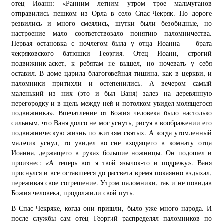
отец Иоанн: «Ранним летним утром трое мальчуганов
отправились пешком из Орла в село Спас-Чекряк. По дороге
резвились и много смеялись, шутки были безобидные, но
настроение мало соответствовало понятию паломничества.
Первая остановка с ночлегом была у отца Иоанна — брата
чекряковского батюшки Георгия. Отец Иоанн, строгий
подвижник-аскет, к ребятам не вышел, но ночевать у себя
оставил. В доме царила благоговейная тишина, как в церкви, и
паломники притихли и остепенились. А вечером самый
маленький из них (это и был Ваня) залез на деревянную
перегородку и в щель между ней и потолком увидел молящегося
подвижника». Впечатление от Божия человека было настолько
сильным, что Ваня долго не мог уснуть, рисуя в воображении его
подвижническую жизнь по житиям святых. А когда утомленный
мальчик уснул, то увидел во сне входящего в комнату отца
Иоанна, держащего в руках большие ножницы. Он подошел и
произнес: «А теперь вот я твой язычок-то и подрежу». Ваня
проснулся и все оставшееся до рассвета время покаянно вздыхал,
переживая свое согрешение. Утром паломники, так и не повидав
Божия человека, продолжили свой путь.
В Спас-Чекряке, когда они пришли, было уже много народа. И
после службы сам отец Георгий распределял паломников по