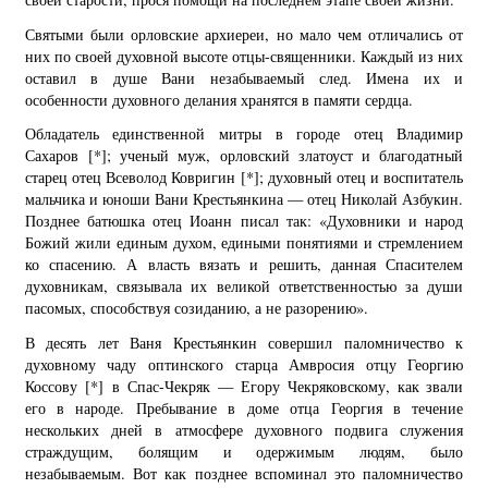
Святыми были орловские архиереи, но мало чем отличались от
них по своей духовной высоте отцы-священники. Каждый из них
оставил в душе Вани незабываемый след. Имена их и
особенности духовного делания хранятся в памяти сердца.
Обладатель единственной митры в городе отец Владимир
Сахаров
[*]
; ученый муж, орловский златоуст и благодатный
старец отец Всеволод Ковригин
[*]
; духовный отец и воспитатель
мальчика и юноши Вани Крестьянкина — отец Николай Азбукин.
Позднее батюшка отец Иоанн писал так: «Духовники и народ
Божий жили единым духом, едиными понятиями и стремлением
ко спасению. А власть вязать и решить, данная Спасителем
духовникам, связывала их великой ответственностью за души
пасомых, способствуя созиданию, а не разорению».
В десять лет Ваня Крестьянкин совершил паломничество к
духовному чаду оптинского старца Амвросия отцу Георгию
Коссову
[*]
в Спас-Чекряк — Егору Чекряковскому, как звали
его в народе. Пребывание в доме отца Георгия в течение
нескольких дней в атмосфере духовного подвига служения
страждущим, болящим и одержимым людям, было
незабываемым. Вот как позднее вспоминал это паломничество