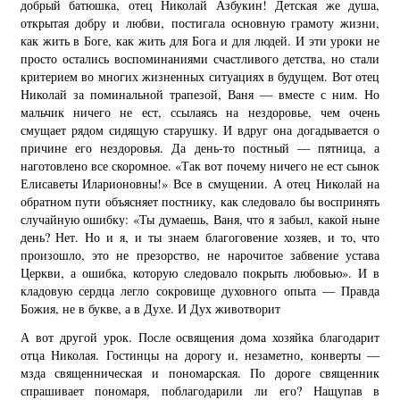
добрый батюшка, отец Николай Азбукин! Детская же душа,
открытая добру и любви, постигала основную грамоту жизни,
как жить в Боге, как жить для Бога и для людей. И эти уроки не
просто остались воспоминаниями счастливого детства, но стали
критерием во многих жизненных ситуациях в будущем. Вот отец
Николай за поминальной трапезой, Ваня — вместе с ним. Но
мальчик ничего не ест, ссылаясь на нездоровье, чем очень
смущает рядом сидящую старушку. И вдруг она догадывается о
причине его нездоровья. Да день-то постный — пятница, а
наготовлено все скоромное. «Так вот почему ничего не ест сынок
Елисаветы Иларионовны!» Все в смущении. А отец Николай на
обратном пути объясняет постнику, как следовало бы воспринять
случайную ошибку: «Ты думаешь, Ваня, что я забыл, какой ныне
день? Нет. Но и я, и ты знаем благоговение хозяев, и то, что
произошло, это не презорство, не нарочитое забвение устава
Церкви, а ошибка, которую следовало покрыть любовью». И в
кладовую сердца легло сокровище духовного опыта — Правда
Божия, не в букве, а в Духе. И Дух животворит
А вот другой урок. После освящения дома хозяйка благодарит
отца Николая. Гостинцы на дорогу и, незаметно, конверты —
мзда священническая и пономарская. По дороге священник
спрашивает пономаря, поблагодарили ли его? Нащупав в