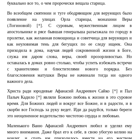
буквально все то, о чем пророчески вещала старица.
Во всеобщем смятении и туге ободряющим для верующих было
появление на улицах Орла старицы, монахини Веры
(Логиновой)
[*]
. С суровым, мужественным лицом в
апостольнике и рясе бывшая генеральша разъезжала по городу в
пролетке, как желанная помощница и советчица для верующих и
как неуловимая тень для бегущих по ее следу ищеек. Она
приходила в дома, научая людей сокровенной жизни в Боге,
служа им даром слова, веры, своей прозорливостью. Но
оставалась в домах ровно столько, чтобы успеть избежать встречи
с хранителями и блюстителями нового порядка. Без
благословения матушки Веры не начинали тогда ни одного
важного дела.
Христа ради юродивые Афанасий Андреевич Сайко
[*]
и Пал
Палыч Кадило
[*]
являли Божию любовь к жизни в это суровое
время. Для Божиих людей и вокруг все Божие, и в радости, и в
скорби все Господь за руку ведет. Иди да радуйся, только береги
это неоцененное водительство чистотою сердца и любовью.
Маленького Ваню Афанасий Андреевич любил и уделял ему
много внимания. Даже брал его к себе, в свою убогую келию на
ночлег, и спать им приходилось вместе на его жестком