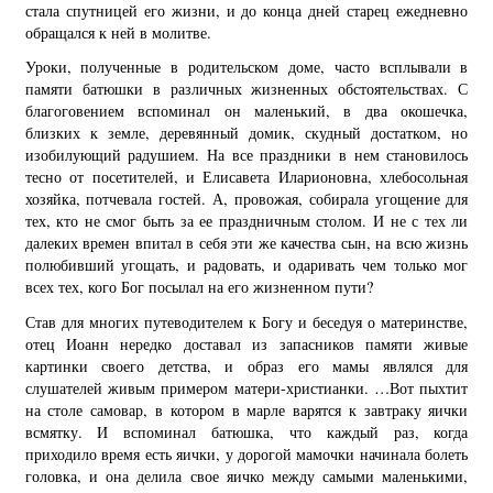
стала спутницей его жизни, и до конца дней старец ежедневно
обращался к ней в молитве.
Уроки, полученные в родительском доме, часто всплывали в
памяти батюшки в различных жизненных обстоятельствах. С
благоговением вспоминал он маленький, в два окошечка,
близких к земле, деревянный домик, скудный достатком, но
изобилующий радушием. На все праздники в нем становилось
тесно от посетителей, и Елисавета Иларионовна, хлебосольная
хозяйка, потчевала гостей. А, провожая, собирала угощение для
тех, кто не смог быть за ее праздничным столом. И не с тех ли
далеких времен впитал в себя эти же качества сын, на всю жизнь
полюбивший угощать, и радовать, и одаривать чем только мог
всех тех, кого Бог посылал на его жизненном пути?
Став для многих путеводителем к Богу и беседуя о материнстве,
отец Иоанн нередко доставал из запасников памяти живые
картинки своего детства, и образ его мамы являлся для
слушателей живым примером матери-христианки. …Вот пыхтит
на столе самовар, в котором в марле варятся к завтраку яички
всмятку. И вспоминал батюшка, что каждый раз, когда
приходило время есть яички, у дорогой мамочки начинала болеть
головка, и она делила свое яичко между самыми маленькими,