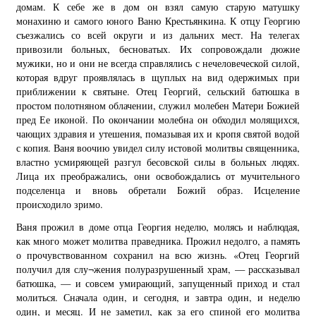
домам. К себе же в дом он взял самую старую матушку
монахиню и самого юного Ваню Крестьянкина. К отцу Георгию
съезжались со всей округи и из дальних мест. На телегах
привозили больных, бесноватых. Их сопровождали дюжие
мужики, но и они не всегда справлялись с нечеловеческой силой,
которая вдруг проявлялась в щуплых на вид одержимых при
приближении к святыне. Отец Георгий, сельский батюшка в
простом полотняном облачении, служил молебен Матери Божией
пред Ее иконой. По окончании молебна он обходил молящихся,
чающих здравия и утешения, помазывая их и кропя святой водой
с копия. Ваня воочию увидел силу истовой молитвы священника,
властно усмиряющей разгул бесовской силы в больных людях.
Лица их преображались, они освобождались от мучительного
подселенца и вновь обретали Божий образ. Исцеление
происходило зримо.
Ваня прожил в доме отца Георгия неделю, молясь и наблюдая,
как много может молитва праведника. Прожил недолго, а память
о прочувствованном сохранил на всю жизнь. «Отец Георгий
получил для слу¬жения полуразрушенный храм, — рассказывал
батюшка, — и совсем умирающий, запущенный приход и стал
молиться. Сначала один, и сегодня, и завтра один, и неделю
один, и месяц. И не заметил, как за его спиной его молитва