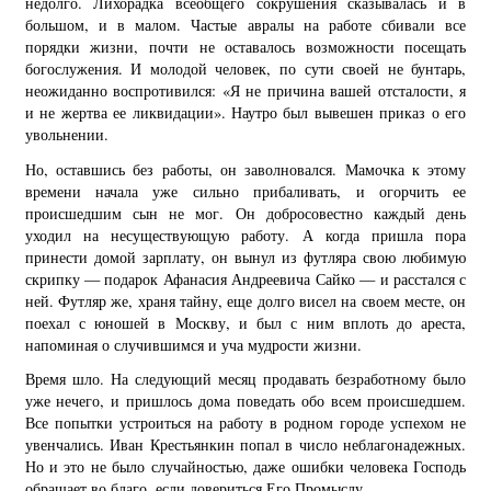
недолго. Лихорадка всеобщего сокрушения сказывалась и в
большом, и в малом. Частые авралы на работе сбивали все
порядки жизни, почти не оставалось возможности посещать
богослужения. И молодой человек, по сути своей не бунтарь,
неожиданно воспротивился: «Я не причина вашей отсталости, я
и не жертва ее ликвидации». Наутро был вывешен приказ о его
увольнении.
Но, оставшись без работы, он заволновался. Мамочка к этому
времени начала уже сильно прибаливать, и огорчить ее
происшедшим сын не мог. Он добросовестно каждый день
уходил на несуществующую работу. А когда пришла пора
принести домой зарплату, он вынул из футляра свою любимую
скрипку — подарок Афанасия Андреевича Сайко — и расстался с
ней. Футляр же, храня тайну, еще долго висел на своем месте, он
поехал с юношей в Москву, и был с ним вплоть до ареста,
напоминая о случившимся и уча мудрости жизни.
Время шло. На следующий месяц продавать безработному было
уже нечего, и пришлось дома поведать обо всем происшедшем.
Все попытки устроиться на работу в родном городе успехом не
увенчались. Иван Крестьянкин попал в число неблагонадежных.
Но и это не было случайностью, даже ошибки человека Господь
обращает во благо, если довериться Его Промыслу.