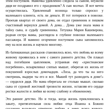
этим поступком. Мамочка удивленно следила за сыном, неужели
дядя не поздравил его с праздником? А сын молчал. И вот мечта
осуществилась. Удивленный возница только спросил у
маленького клиента, есть ли деньги. И тот потерялся в повозке.
Проехав квартал от своего дома, он отдал гривенник и пешком
счастливый вернулся домой. А дома… Дома уже знала мама и
тайну сына, и судьбу гривенника. Тетушка Мария Кашеверова,
родная сестра мамы, разглядела в глубине повозки маленького
пассажира. И мамино огорчение поступком сына запомнилось
ему на всю жизнь и научило многому.
Из батюшкиных рассказов становилось ясно, что любовь ко всему
живому проявилась в нем с самого раннего детства. Он плакал
над погибшим цыпленком, устраивая ему «христианское
погребение», вскармливал слепых мышат, оберегая их жизнь от
покушений взрослых домочадцев. «Лиза, да что ты на него
смотришь, выдери ты его и все. Мышей тут разводить в доме!»
— сердился дядя. Но мама оберегала не столько мышат, сколько
сына от суровой жестокой трезвости жизни, оставляя его сердце
ростки жалости и любви ко всему слабому и обиженному.
Это раннее детство. Но и тогда, когда жизнь приклонилась к
закату, притягательная сила любви отца Иоанна к Божию
созданию вызывала ответную любовь к нему всего живого.