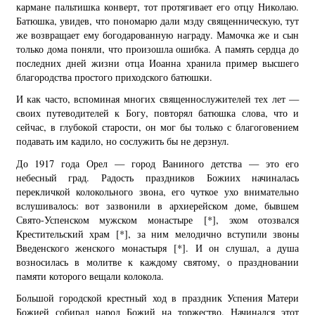
кармане пальтишка конверт, тот протягивает его отцу Николаю.
Батюшка, увидев, что пономарю дали мзду священническую, тут
же возвращает ему богодарованную награду. Мамочка же и сын
только дома поняли, что произошла ошибка. А память сердца до
последних дней жизни отца Иоанна хранила пример высшего
благородства простого приходского батюшки.
И как часто, вспоминая многих священнослужителей тех лет —
своих путеводителей к Богу, повторял батюшка слова, что и
сейчас, в глубокой старости, он мог бы только с благоговением
подавать им кадило, но сослужить бы не дерзнул.
До 1917 года Орел — город Ваниного детства — это его
небесный град. Радость праздников Божиих начиналась
перекличкой колокольного звона, его чуткое ухо внимательно
вслушивалось: вот зазвонили в архиерейском доме, бывшем
Свято-Успенском мужском монастыре
[*]
, эхом отозвался
Крестительский храм
[*]
, за ним мелодично вступили звоны
Введенского женского монастыря
[*]
. И он слушал, а душа
возносилась в молитве к каждому святому, о праздновании
памяти которого вещали колокола.
Большой городской крестный ход в праздник Успения Матери
Божией собирал народ Божий на торжество. Начинался этот