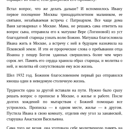
Встал вопрос, что же делать дальше? И вспомнилось Ивану
первое посещение Москвы тринадцатилетним мальчиком, ее
святыни, незабываемая встреча с Патриархом. Все чаще дома
Ваня заговаривал о Москве. Мама, не решаясь сама ответить на
вопрос сына, отправила его к матушке Вере (Логиновой) из уст
благодатной старицы узнать волю Божию. Матушка благословила
Ивана жить в Москве, а встречу с ней в будущем назначила на
Псковской земле. И эти ее пророческие слова о пребывании отца
Иоанна у пещер Богом зданных свершились более чем через
сорок лет. Память его сердца хранила образ старицы, и молитва о
ней, и молитва ей сопутствовали ему всю жизнь.
Шел 1932 год. Божиим благословением первый раз отправился
юноша один в неведомую столичную жизнь.
Трудности одна за другой вставали на пути. Нужно было сразу
решать вопрос о прописке в Москве, о жилье и работе. После
долгих хождений по мытарствам с Божией помощью все
устроилось. Прописка — в одном месте, жилье — в другом.
Пустила Ивана в свою комнату, отделив ему угол за занавеской,
старушка Анастасия Васильевна.
Сама того не ведая, она уготовала себе молитвенную память на