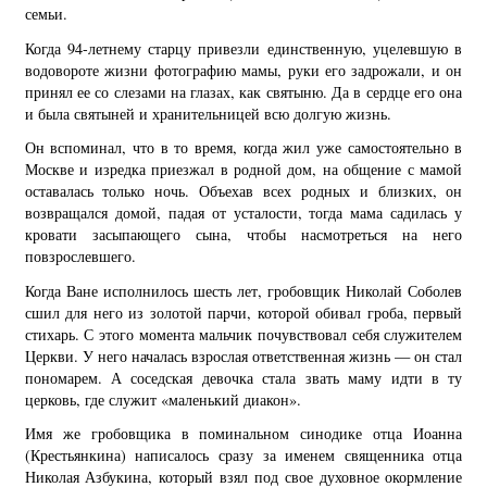
семьи.
Когда 94-летнему старцу привезли единственную, уцелевшую в
водовороте жизни фотографию мамы, руки его задрожали, и он
принял ее со слезами на глазах, как святыню. Да в сердце его она
и была святыней и хранительницей всю долгую жизнь.
Он вспоминал, что в то время, когда жил уже самостоятельно в
Москве и изредка приезжал в родной дом, на общение с мамой
оставалась только ночь. Объехав всех родных и близких, он
возвращался домой, падая от усталости, тогда мама садилась у
кровати засыпающего сына, чтобы насмотреться на него
повзрослевшего.
Когда Ване исполнилось шесть лет, гробовщик Николай Соболев
сшил для него из золотой парчи, которой обивал гроба, первый
стихарь. С этого момента мальчик почувствовал себя служителем
Церкви. У него началась взрослая ответственная жизнь — он стал
пономарем. А соседская девочка стала звать маму идти в ту
церковь, где служит «маленький диакон».
Имя же гробовщика в поминальном синодике отца Иоанна
(Крестьянкина) написалось сразу за именем священника отца
Николая Азбукина, который взял под свое духовное окормление