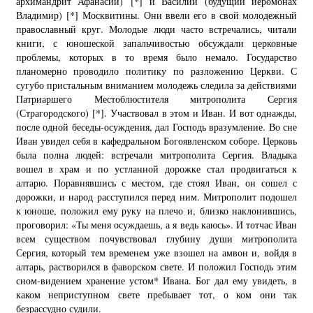
архимандрит Афанасий)
[*]
и Василий (будущий иеромонах
Владимир)
[*]
Москвитины. Они ввели его в свой молодежный
православный круг. Молодые люди часто встречались, читали
книги, с юношеской запальчивостью обсуждали церковные
проблемы, которых в то время было немало. Государство
планомерно проводило политику по разложению Церкви. С
сугубо пристальным вниманием молодежь следила за действиями
Патриаршего Местоблюстителя митрополита Сергия
(Страгородского)
[*]
. Участвовал в этом и Иван. И вот однажды,
после одной беседы-осуждения, дал Господь вразумление. Во сне
Иван увидел себя в кафедральном Богоявленском соборе. Церковь
была полна людей: встречали митрополита Сергия. Владыка
вошел в храм и по устланной дорожке стал продвигаться к
алтарю. Поравнявшись с местом, где стоял Иван, он сошел с
дорожки, и народ расступился перед ним. Митрополит подошел
к юноше, положил ему руку на плечо и, близко наклонившись,
проговорил: «Ты меня осуждаешь, а я ведь каюсь». И тотчас Иван
всем существом почувствовал глубину души митрополита
Сергия, который тем временем уже взошел на амвон и, войдя в
алтарь, растворился в фаворском свете. И положил Господь этим
сном-видением хранение устом* Ивана. Бог дал ему увидеть, в
каком неприступном свете пребывает тот, о ком они так
безрассудно судили.