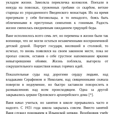
укладом жизни. Замолкла перекличка колоколов. Поехали в
никуда на повозках, груженных гробами со скарбом, ветхие
старицы из упраздненного Введенского монастыря. Их на время
пригревали у себя богомольцы, и то ненадолго, боясь быть
обличенными в преступных симпатиях к гонимым. Радость
жизни сменилась ежедневным ожиданием грядущей беды.
Ване исполнилось всего семь лет, но перемены в жизни были так
вопиющи, что не могли остаться незамеченными восприимчивой
детской душой. Портрет государя, висевший в столовой, то
исчезал, то вновь появлялся на своем законном месте, пока не
пропал совсем, оставив о себе грустное напоминание яркими
невыгоревшими обоями. Жизнь поблекла, выгорела от
сокрушительного нашествия новых горячих идей.
Показательные суды над дорогими сердцу людьми, над
владыками Серафимом и Николаем, над священниками сначала
повергли в недоумение, но быстро заставили повзрослеть в
размышлениях над всем происходящим. Одна за другой
закрывались церкви Орловского архиерейского дома
[*]
.
Ваня начал учиться, но занятия в школе прерывались часто и
надолго. С 1921 года школа закрылась совсем. Вместо занятий
Ваня служил пономарем в Ильинской церкви. Возобновив учебу