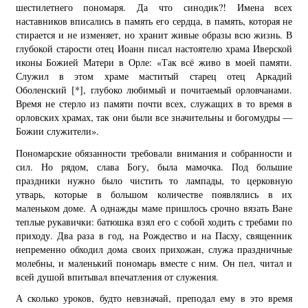
шестилетнего пономаря. Да что синодик?! Имена всех
наставников вписались в память его сердца, в память, которая не
стирается и не изменяет, но хранит живые образы всю жизнь. В
глубокой старости отец Иоанн писал настоятелю храма Иверской
иконы Божией Матери в Орле: «Так всё живо в моей памяти.
Служил в этом храме маститый старец отец Аркадий
Оболенский
[*]
, глубоко любимый и почитаемый орловчанами.
Время не стерло из памяти почти всех, служащих в то время в
орловских храмах, так они были все значительны и богомудры —
Божии служители».
Пономарские обязанности требовали внимания и собранности и
сил. Но рядом, слава Богу, была мамочка. Под большие
праздники нужно было чистить то лампады, то церковную
утварь, которые в большом количестве появлялись в их
маленьком доме. А однажды маме пришлось срочно вязать Ване
теплые рукавички: батюшка взял его с собой ходить с требами по
приходу. Два раза в год, на Рождество и на Пасху, священник
непременно обходил дома своих прихожан, служа праздничные
молебны, и маленький пономарь вместе с ним. Он пел, читал и
всей душой впитывал впечатления от служения.
А сколько уроков, будто невзначай, преподал ему в это время