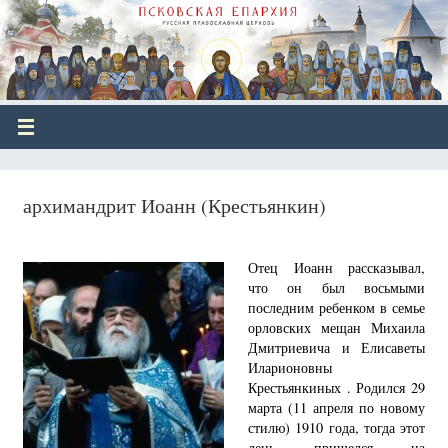
архимандрит Иоанн (Крестьянкин)
Отец Иоанн рассказывал,
что он был восьмыми
последним ребенком в семье
орловских мещан Михаила
Дмитриевича и Елисаветы
Иларионовны
Крестьянкиных . Родился 29
марта (11 апреля по новому
стилю) 1910 года, тогда этот
день пришелся на