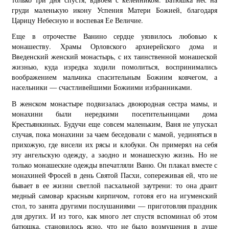
груди маленькую икону Успения Матери Божией, благодаря
Царицу Небесную и воспевая Ее Величие.
Еще в отрочестве Ванино сердце уязвилось любовью к
монашеству. Храмы Орловского архиерейского дома и
Введенский женский монастырь, с их таинственной монашеской
жизнью, куда изредка ходили помолиться, воспринимались
воображением мальчика спасительным Божиим ковчегом, а
насельники — счастливейшими Божиими избранниками.
В женском монастыре подвизалась двоюродная сестра мамы, и
монахини были нередкими посетительницами дома
Крестьянкиных. Будучи еще совсем маленьким, Ваня не упускал
случая, пока монахини за чаем беседовали с мамой, уединяться в
прихожую, где висели их рясы и клобуки. Он примерял на себя
эту ангельскую одежду, а заодно и монашескую жизнь. Но не
только монашеские одежды впечатляли Ваню. Он плакал вместе с
монахиней Фросей в день Святой Пасхи, сопереживая ей, что не
бывает в ее жизни светлой пасхальной заутрени: то она драит
медный самовар красным кирпичом, готовя его на игуменский
стол, то занята другими послушаниями — приготовляя праздник
для других. И из того, как много лет спустя вспоминал об этом
батюшка, становилось ясно, что не было возмущения в душе