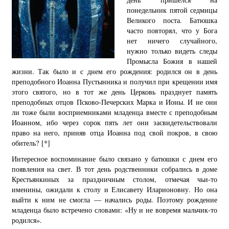
понедельник пятой седмицы
Великого поста. Батюшка
часто повторял, что у Бога
нет ничего случайного,
нужно только видеть следы
Промысла Божия в нашей
жизни. Так было и с днем его рождения: родился он в день
преподобного Иоанна Пустынника и получил при крещении имя
этого святого, но в тот же день Церковь празднует память
преподобных отцов Псково-Печерских Марка и Ионы. И не они
ли тоже были восприемниками младенца вместе с преподобным
Иоанном, ибо через сорок пять лет они засвидетельствовали
право на него, приняв отца Иоанна под свой покров, в свою
обитель?
[*]
Интересное воспоминание было связано у батюшки с днем его
появления на свет. В тот день родственники собрались в доме
Крестьянкиных за праздничным столом, отмечая чьи-то
именины, ожидали к столу и Елисавету Иларионовну. Но она
выйти к ним не смогла — начались роды. Поэтому рождение
младенца было встречено словами: «Ну и не вовремя мальчик-то
родился».