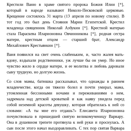
Крестили Ваню в храме святого пророка Божия Илии
[*]
,
который в народе называют Николо-Песковской церковью.
Крещение состоялось 31 марта (13 апреля по новому стилю). В
тот год это был день Стояния Марии Египетской. Крестил
младенца священник Николай Азбукин
[*]
. Крестной матерью
стала Параскева Иларионовна Овчинникова
[*]
, родная сестра
матери, крестным отцом — старший брат, Александр
Михайлович Крестьянкин
[*]
.
Ваня появился на свет очень слабеньким, и, часто жалея мать-
вдову, вздыхали родственники, уж лучше бы он умер. Но иное
чувство жило в сердце матери, и ее молитва и любовь даровали
сыну трудную, но долгую жизнь.
Со слов мамы, батюшка рассказывал, что однажды в раннем
младенчестве, когда он тяжело болел и почти умирал, мама,
утомленная бессонными ночами и переживаниями о нем,
задремала над детской кроваткой и как наяву увидела перед
собой неземной красоты девушку, которая обратилась к ней со
словами: «А ты мне его отдашь?» Елисавета Иларионовна
почувствовала в пришедшей святую великомученицу Варвару.
Она в душевном трепете протянула к ней руки и проснулась. А
сын после этого начал выздоравливать. С тех пор святая Варвара