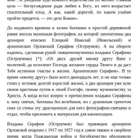
цель — богоугождение ради любви к Богу, из него возрастает
спасительный плод. А как, какой дорогой, по каким ухабам
пройти придется, — это дело Божие».
До недавнего времени в келии батюшки в простой деревянной
рамке висела маленькая фотография, на которой запечатлены два
архиерея: епископ Елецкий Николай (Никольский) и
архиепископ Орловский Серафим (Остроумов). А на обороте
надпись, сделанная рукой священномученика владыки Серафима
(Остроумова)
[*]
: «От двух друзей юному другу Ване с
молитвой, да исполнит Господь желание сердца Твоего и да даст
Тебе истинное счастье в жизни. Архиепископ Серафим». В то
время «юному другу» было всего двенадцать лет, и он еще только
стоял у истоков долгой взрослой жизни, а два архиерея уже шли
своим крестным путем к своей Голгофе, своему мученичеству за
Христа. А когда встал вопрос о причислении владыки Серафима
к лику святых, батюшка без колебания, но с душевным трепетом
снял со стены эту драгоценную для него фотографию-святыню и
отдал, чтобы приложить к материалам для канонизации.
Владыка Серафим (Остроумов) был правящим архиереем
Орловской епархии с 1917 по 1927 год в самое тяжкое и скорбное
время, когда Гражданская война и богоборчество обозначили