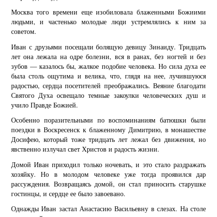
Москва того времени еще изобиловала блаженными Божиими
людьми, и частенько молодые люди устремлялись к ним за
советом.
Иван с друзьями посещали болящую девицу Зинаиду. Тридцать
лет она лежала на одре болезни, вся в ранах, без ногтей и без
зубов — казалось бы, жалкое подобие человека. Но сила духа ее
была столь ощутима и велика, что, глядя на нее, лучившуюся
радостью, сердца посетителей преображались. Веяние благодати
Святого Духа освещало темные закоулки человеческих душ и
учило Правде Божией.
Особенно поразительными по воспоминаниям батюшки были
поездки в Воскресенск к блаженному Димитрию, в монашестве
Досифею, который тоже тридцать лет лежал без движения, но
явственно излучал свет Христов и радость жизни.
Домой Иван приходил только ночевать, и это стало раздражать
хозяйку. Но в молодом человеке уже тогда проявился дар
рассуждения. Возвращаясь домой, он стал приносить старушке
гостинцы, и сердце ее было завоевано.
Однажды Иван застал Анастасию Васильевну в слезах. На столе