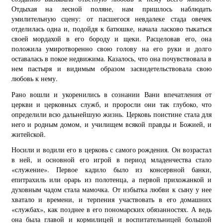
Отдыхая на лесной поляне, нам пришлось наблюдать
умилительную сцену: от пасшегося невдалеке стада овечек
отделилась одна и, подойдя к батюшке, начала ласково тыкаться
своей мордахой в его бороду и щеки. Расцеловав его, она
положила умиротворенно свою голову на его руки и долго
оставалась в покое недвижима. Казалось, что она почувствовала в
нем пастыря и видимым образом засвидетельствовала свою
любовь к нему.
Рано вошли и укоренились в сознании Вани впечатления от
церкви и церковных служб, и проросли они так глубоко, что
определили всю дальнейшую жизнь. Церковь поистине стала для
него и родным домом, и училищем всякой правды и Божией, и
житейской.
Носили и водили его в церковь с самого рождения. Он возрастал
в ней, и основной его игрой в период младенчества стало
«служение». Первое кадило было из консервной банки,
епитрахиль или орарь из полотенца, а первой прихожанкой и
духовным чадом стала мамочка. От избытка любви к сыну у нее
хватало и времени, и терпения участвовать в его домашних
«службах», как позднее в его пономарских обязанностях. А ведь
она была главой и кормилицей и воспитательницей большой