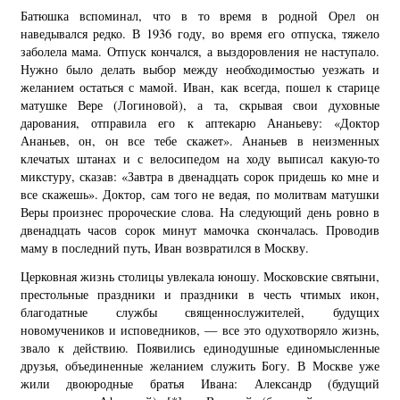
Батюшка вспоминал, что в то время в родной Орел он
наведывался редко. В 1936 году, во время его отпуска, тяжело
заболела мама. Отпуск кончался, а выздоровления не наступало.
Нужно было делать выбор между необходимостью уезжать и
желанием остаться с мамой. Иван, как всегда, пошел к старице
матушке Вере (Логиновой), а та, скрывая свои духовные
дарования, отправила его к аптекарю Ананьеву: «Доктор
Ананьев, он, он все тебе скажет». Ананьев в неизменных
клечатых штанах и с велосипедом на ходу выписал какую-то
микстуру, сказав: «Завтра в двенадцать сорок придешь ко мне и
все скажешь». Доктор, сам того не ведая, по молитвам матушки
Веры произнес пророческие слова. На следующий день ровно в
двенадцать часов сорок минут мамочка скончалась. Проводив
маму в последний путь, Иван возвратился в Москву.
Церковная жизнь столицы увлекала юношу. Московские святыни,
престольные праздники и праздники в честь чтимых икон,
благодатные службы священнослужителей, будущих
новомучеников и исповедников, — все это одухотворяло жизнь,
звало к действию. Появились единодушные единомысленные
друзья, объединенные желанием служить Богу. В Москве уже
жили двоюродные братья Ивана: Александр (будущий