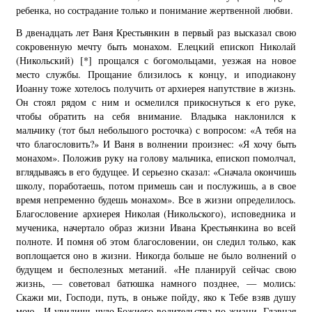
ребенка, но сострадание только и понимание жертвенной любви.
В двенадцать лет Ваня Крестьянкин в первый раз высказал свою
сокровенную мечту быть монахом. Елецкий епископ Николай
(Никольский)
[*]
прощался с богомольцами, уезжая на новое
место службы. Прощание близилось к концу, и иподиакону
Иоанну тоже хотелось получить от архиерея напутствие в жизнь.
Он стоял рядом с ним и осмелился прикоснуться к его руке,
чтобы обратить на себя внимание. Владыка наклонился к
мальчику (тот был небольшого росточка) с вопросом: «А тебя на
что благословить?» И Ваня в волнении произнес: «Я хочу быть
монахом». Положив руку на голову мальчика, епископ помолчал,
вглядываясь в его будущее. И серьезно сказал: «Сначала окончишь
школу, поработаешь, потом примешь сан и послужишь, а в свое
время непременно будешь монахом». Все в жизни определилось.
Благословение архиерея Николая (Никольского), исповедника и
мученика, начертало образ жизни Ивана Крестьянкина во всей
полноте. И помня об этом благословении, он следил только, как
воплощается оно в жизни. Никогда больше не было волнений о
будущем и бесполезных метаний. «Не планируй сейчас свою
жизнь, — советовал батюшка намного позднее, — молись:
Скажи ми, Господи, путь, в оньже пойду, яко к Тебе взяв душу
мою . И увидишь чудо Божиего водительства по жизни. Главная