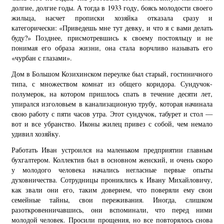
долгие, долгие годы. А тогда в 1933 году, боясь молодости своего
жильца, насчет прописки хозяйка отказала сразу и
категорически: «Приведешь мне тут девку, и что я с вами делать
буду?» Позднее, присмотревшись к своему постояльцу и не
понимая его образа жизни, она стала ворчливо называть его
«чурбан с глазами».
Дом в Большом Козихинском переулке был старый, гостиничного
типа, с множеством комнат из общего коридора. Сундучок-
полумерок, на котором пришлось спать в течение десяти лет,
упирался изголовьем в канализационую трубу, которая начинала
свою работу с пяти часов утра. Этот сундучок, табурет и стол —
вот и все убранство. Иконы жилец привез с собой, чем немало
удивил хозяйку.
Работать Иван устроился на маленьком предприятии главным
бухгалтером. Коллектив был в основном женский, и очень скоро
у молодого человека начались негласные первые опыты
духовничества. Сотрудницы прониклись к Ивану Михайловичу,
как звали они его, таким доверием, что поверяли ему свои
семейные тайны, свои переживания. Иногда, слишком
разоткровенничавшись, они вспоминали, что перед ними
молодой человек. Просили прощения, но все повторялось снова