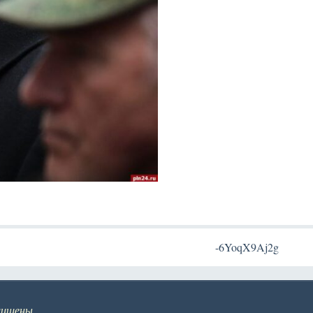
-6YoqX9Aj2g
щищены.