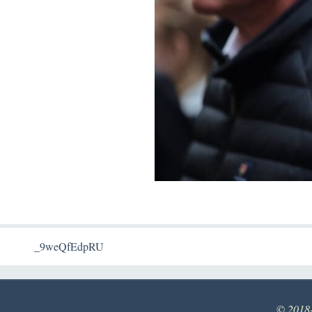
_9weQfEdpRU
© 2018