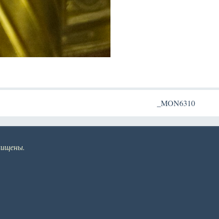
_MON6310
щищены.