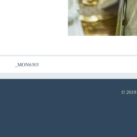
_MON6303
© 2018