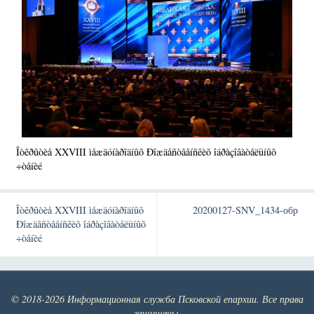
Îòêðûòèå XXVIII ìåæäóíàðîäíûõ Ðîæäåñòâåíñêèõ îáðàçîâàòåëüíûõ
÷òåíèé
Îòêðûòèå XXVIII ìåæäóíàðîäíûõ
20200127-SNV_1434-обр
Ðîæäåñòâåíñêèõ îáðàçîâàòåëüíûõ
÷òåíèé
© 2018-2026 Информационная служба Псковской епархии. Все права
защищены.