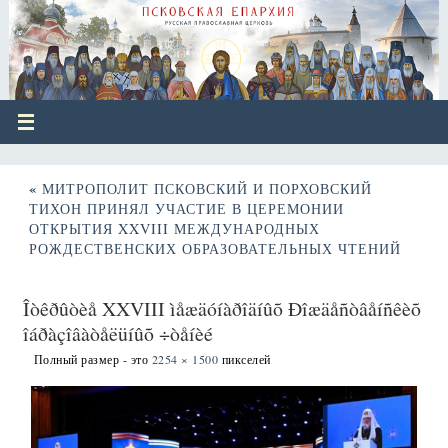
«
МИТРОПОЛИТ ПСКОВСКИЙ И ПОРХОВСКИЙ
ТИХОН ПРИНЯЛ УЧАСТИЕ В ЦЕРЕМОНИИ
ОТКРЫТИЯ XXVIII МЕЖДУНАРОДНЫХ
РОЖДЕСТВЕНСКИХ ОБРАЗОВАТЕЛЬНЫХ ЧТЕНИЙ
Îòêðûòèå XXVIII ìåæäóíàðîäíûõ Ðîæäåñòâåíñêèõ
îáðàçîâàòåëüíûõ ÷òåíèé
Полный размер - это
2254 × 1500
пикселей